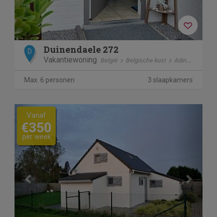
Duinendaele 272
D
Vakantiewoning
België
Belgische kust
Adinkerke
Max. 6 personen
3 slaapkamers
Previous
Next
Vanaf
€350
per week