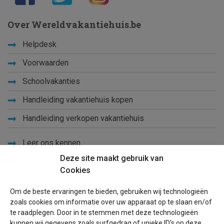
Over Wereldvakantiehuis.be
Helpdesk
Voorwaarden
Schoolvakanties
Handleiding vakantiehuis kopen
Handleiding verkopen vakantiehuis
Leer ons kennen
Deze site maakt gebruik van
Privacy
Cookies
Links
Om de beste ervaringen te bieden, gebruiken wij technologieën
Sitemap
zoals cookies om informatie over uw apparaat op te slaan en/of
te raadplegen. Door in te stemmen met deze technologieën
Blog
kunnen wij gegevens zoals surfgedrag of unieke ID's op deze