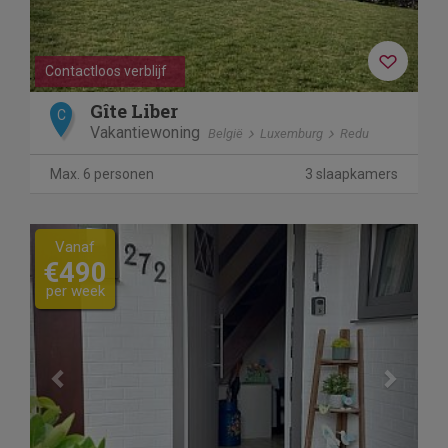
nog jouw welverdiende weekend weg online!
Contactloos verblijf
Gîte Liber
C
Vakantiewoning
België
Luxemburg
Redu
Max. 6 personen
3 slaapkamers
Previous
Next
Vanaf
€490
per week