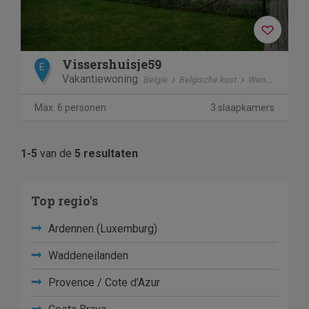
Vissershuisje59
E
Vakantiewoning
België
Belgische kust
Wenduine
Max. 6 personen
3 slaapkamers
1-5
van de
5 resultaten
Top regio's
Ardennen (Luxemburg)
Waddeneilanden
Provence / Cote d'Azur