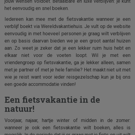
jouw wensen voldoet. Betaalbare en luxe verblijven: je kunt
het eenvoudig en snel boeken.
Iedereen kan mee met de fietsvakantie wanneer je een
verblijf boekt via Wereldvakantiehuis. Je vult op de website
eenvoudig in met hoeveel personen je graag wilt verblijven
en op basis daarvan bieden we je een groot aantal huizen
aan. Zo weet je zeker dat je een lekker ruim huis hebt en
elkaar niet voor de voeten loopt. Wil je met een
vriendengroep op fietsvakantie, ga je lekker alleen, samen
met je partner of met je hele familie? Het maakt niet uit met
wie je reist want voor ieder reisgezelschap kun je bij ons
een goede accommodatie vinden!
Een fietsvakantie in de
natuur!
Voorjaar, najaar, hartje winter of midden in de zomer:
wanneer je ook een fietsvakantie wilt boeken, alles is
mogelijk. In de periode dat jij er graag met je fiets op uit wilt