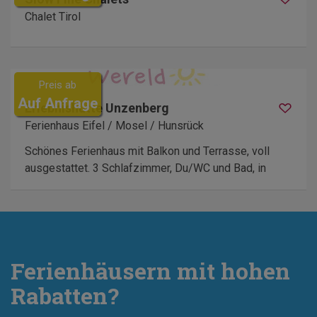
Chalet Tirol
Preis ab
Auf Anfrage
Erlebnishütte Unzenberg
Ferienhaus Eifel / Mosel / Hunsrück
Schönes Ferienhaus mit Balkon und Terrasse, voll
ausgestattet. 3 Schlafzimmer, Du/WC und Bad, in
Ferienhäusern mit hohen
Rabatten?