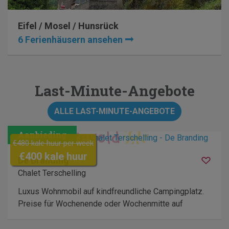
Eifel / Mosel / Hunsrück
6 Ferienhäusern ansehen
Last-Minute-Angebote
ALLE LAST-MINUTE-ANGEBOTE
€480 kale huur per week
€400 kale huur
De Branding
Chalet Terschelling
Luxus Wohnmobil auf kindfreundliche Campingplatz.
Preise für Wochenende oder Wochenmitte auf