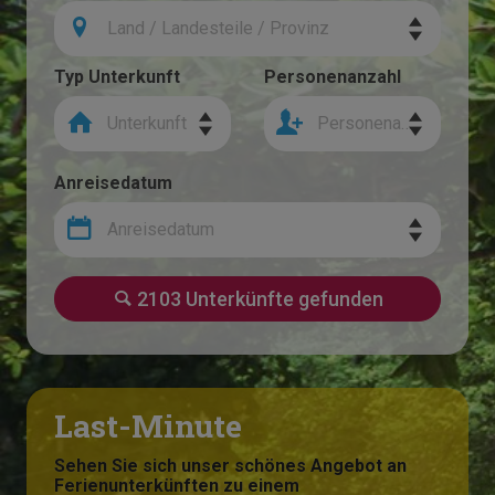
Land / Landesteile / Provinz
Typ Unterkunft
Personenanzahl
Unterkunft
Personenanzahl
Anreisedatum
Anreisedatum
2103 Unterkünfte gefunden
Last-Minute
Sehen Sie sich unser schönes Angebot an
Ferienunterkünften zu einem