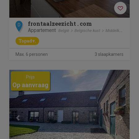
frontaalzeezicht . com
D
Appartement
België
Belgische kust
Middelkerke bad
Topadv.
Max. 6 personen
3 slaapkamers
Previous
Next
Prijs
Op aanvraag