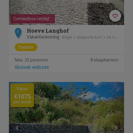
Contactloos verblijf
Hoeve Langhof
E
Vakantiewoning
België
Belgische kust
De Haan
Topadv.
Max. 32 personen
8 slaapkamers
Bezoek website
Previous
Next
Vanaf
€1075
per week