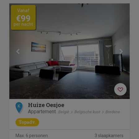
Previous
Next
Vanaf
€99
per nacht
Huize Oesjoe
K
Appartement
België
Belgische kust
Bredene
Topadv.
Max. 6 personen
3 slaapkamers