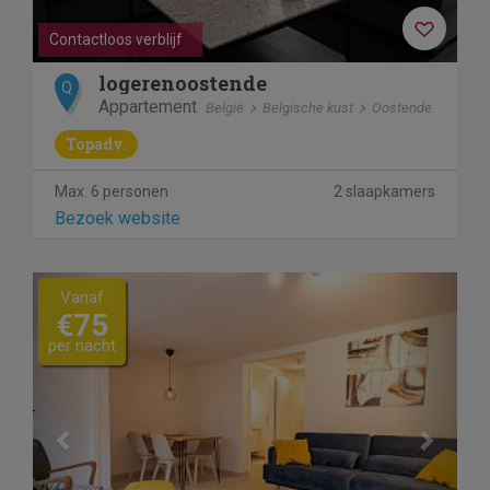
Contactloos verblijf
logerenoostende
Q
Appartement
België
Belgische kust
Oostende
Topadv.
Max. 6 personen
2 slaapkamers
Bezoek website
Previous
Next
Vanaf
€75
per nacht