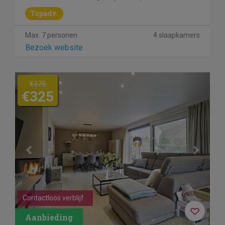
Topadv.
Max. 7 personen
4 slaapkamers
Bezoek website
Previous
Next
€375
€325
Contactloos verblijf