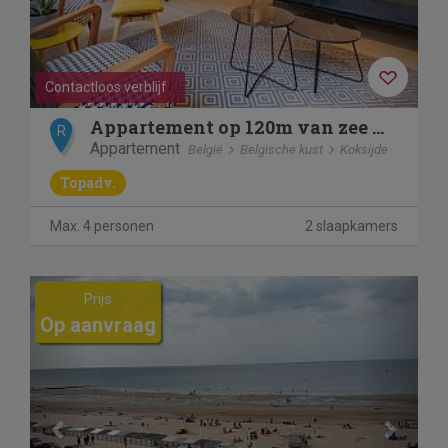
Contactloos verblijf
Appartement op 120m van zee met tuin en parkeerplaats
R
Appartement
België
Belgische kust
Koksijde
Topadv.
Max. 4 personen
2 slaapkamers
Previous
Next
Prijs
Op aanvraag