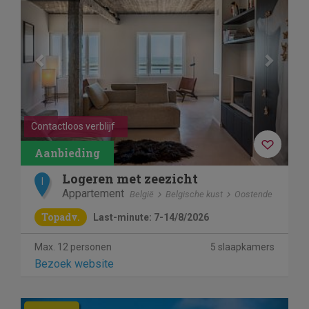
Contactloos verblijf
Logeren met zeezicht
I
Appartement
België
Belgische kust
Oostende
Topadv.
Last-minute: 7-14/8/2026
Max. 12 personen
5 slaapkamers
Bezoek website
Previous
Next