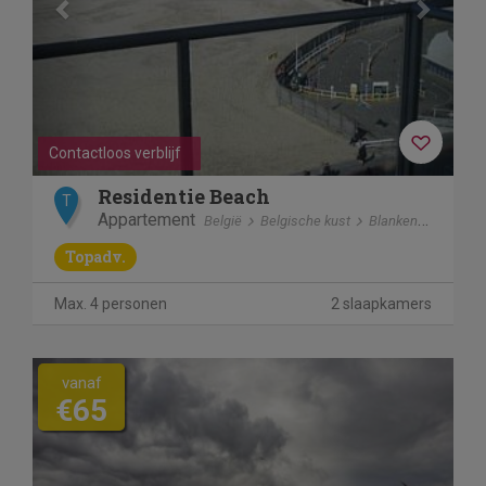
Contactloos verblijf
Residentie Beach
T
Appartement
België
Belgische kust
Blankenberge
Topadv.
Max. 4 personen
2 slaapkamers
vanaf
€65