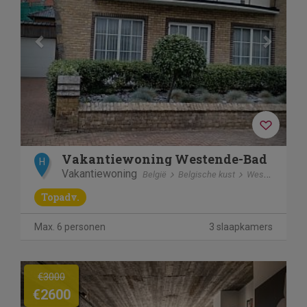
Vakantiewoning Westende-Bad
H
Vakantiewoning
België
Belgische kust
Westende
Topadv.
Max. 6 personen
3 slaapkamers
Previous
Next
€3000
€2600