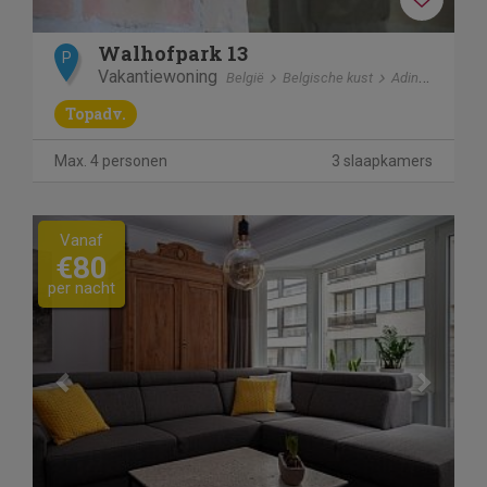
Walhofpark 13
P
Vakantiewoning
België
Belgische kust
Adinkerke - De panne
Topadv.
Max. 4 personen
3 slaapkamers
Previous
Next
Vanaf
€80
per nacht