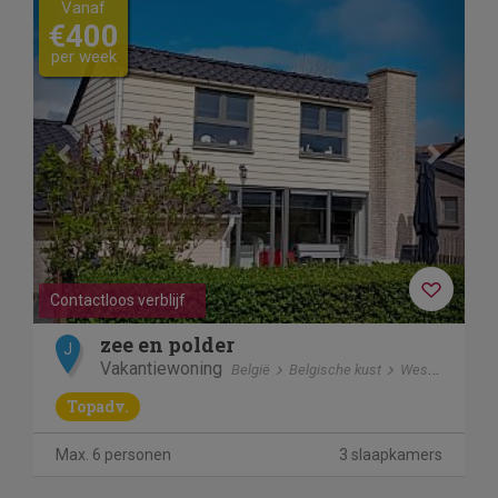
Vanaf
€400
per week
Contactloos verblijf
zee en polder
J
Vakantiewoning
België
Belgische kust
Westende
Topadv.
Max. 6 personen
3 slaapkamers