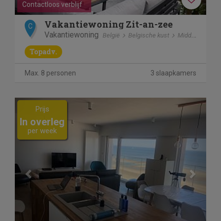
Contactloos verblijf
Vakantiewoning Zit-an-zee
C
Vakantiewoning
België
Belgische kust
Middelkerke
Topadv.
Max. 8 personen
3 slaapkamers
Previous
Next
Prijs
In overleg
per week