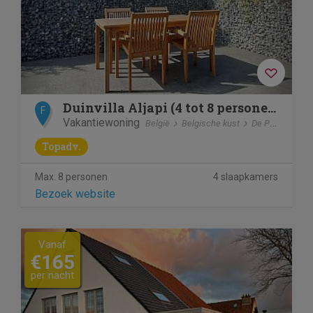
Duinvilla Aljapi (4 tot 8 personen)
F
Vakantiewoning
België
Belgische kust
De Panne
Topadv.
Max. 8 personen
4 slaapkamers
Bezoek website
Previous
Next
Vanaf
€165
per nacht