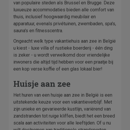
van populaire steden als Brussel en Brugge. Deze
luxueuze accommodaties bieden alle comfort van
thuis, inclusief hoogwaardig meubilair en
apparatuur, evenals privétuinen, zwembaden, spa's,
sauna's en fitnesscentra.
Ongeacht welk type vakantiehuis aan zee in België
u kiest - luxe villa of rustieke boerderij - één ding
is zeker - u wordt verwelkomd door vriendelijke
inwoners die altijd tijd hebben voor een praatje bij
een kop verse koffie of een glas lokaal bier!
Huisje aan zee
Het huren van een huisje aan zee in België is een
uitstekende keuze voor een vakantieverblijf. Met
zijn unieke en gevarieerde kustlijn, variërend van
zandstranden tot ruige kliffen, biedt het een breed
scala aan activiteiten voor alle leeftijden. Of u nu
wilt deelnemen aan traditionele strandsporten