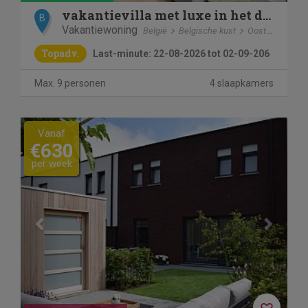
vakantievilla met luxe in het duinenreservaat, vlak aan zee
B
Vakantiewoning
België
Belgische kust
Oostduinkerke
Topadv.
Last-minute: 22-08-2026 tot 02-09-206
Max. 9 personen
4 slaapkamers
Previous
Next
Vanaf
€630
per week