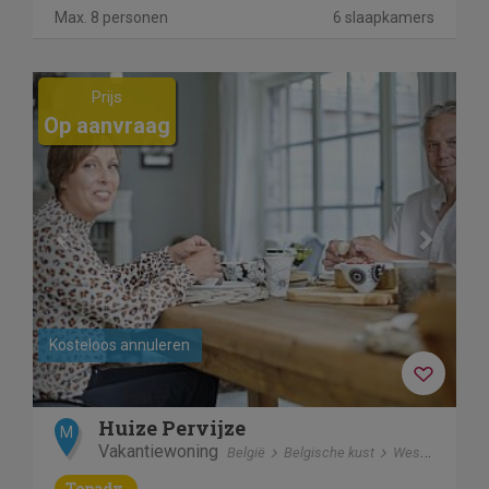
Max. 8 personen
6 slaapkamers
Previous
Next
Prijs
Op aanvraag
Kosteloos annuleren
Huize Pervijze
M
Vakantiewoning
België
Belgische kust
Westhoek Diksmuide
Topadv.