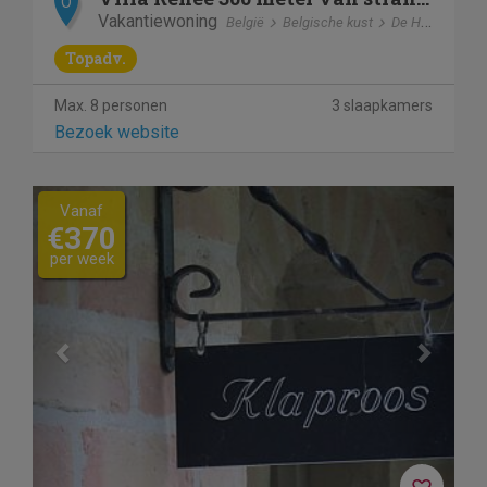
O
Vakantiewoning
België
Belgische kust
De Haan
Topadv.
Max. 8 personen
3 slaapkamers
Bezoek website
Previous
Next
Vanaf
€370
per week