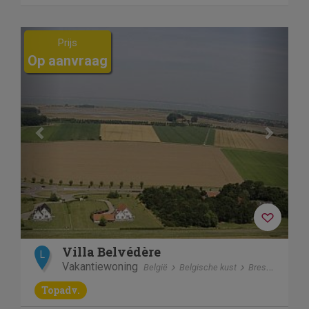
Previous
Next
Prijs
Op aanvraag
Villa Belvédère
L
Vakantiewoning
België
Belgische kust
Breskens
Topadv.