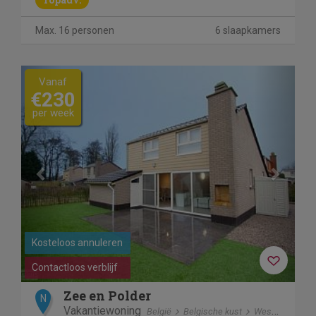
Max. 16 personen
6 slaapkamers
Previous
Next
Vanaf
€230
per week
Kosteloos annuleren
Contactloos verblijf
Zee en Polder
N
Vakantiewoning
België
Belgische kust
Westende