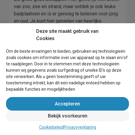
van zon, zee en strand, maar ontdek je ook leuke
badplaatsen en is er genoeg te beleven voor jong
en oud. Je kunt hier genieten van heerlijke
stranddagen, maar ook van allerlei leuke uitjes in
Deze site maakt gebruik van
de buurt. Zo kies je voor een onvergetelijke
Cookies
vakantie op een prachtige locatie. De
vakantiehuizen aan de Belgische kust boek je
Om de beste ervaringen te bieden, gebruiken wij technologieën
gemakkelijk en snel bij Wereldvakantiehuis.
zoals cookies om informatie over uw apparaat op te slaan en/of
te raadplegen. Door in te stemmen met deze technologieën
Vakantie aan zee
kunnen wij gegevens zoals surfgedrag of unieke ID's op deze
site verwerken. Als u geen toestemming geeft of uw
toestemming intrekt, kan dit een nadelige invloed hebben op
De Belgische kust is de perfecte bestemming
bepaalde functies en mogelijkheden.
voor vakantiegangers die een afwisselende
vakantie willen beleven met tal van activiteiten en
Accepteren
attracties. De kustlijn strekt zich uit van
De Panne
aan de Franse grens tot Knokke-Heist aan de
Bekijk voorkeuren
Nederlandse grens, waardoor het ideaal is voor
wie in één reis twee landen wil verkennen.
Cookiebeleid
Privacyverklaring