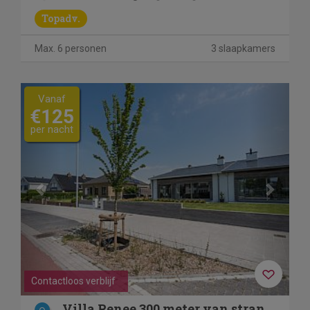
Topadv.
Max. 6 personen
3 slaapkamers
Previous
Next
Vanaf
€125
per nacht
Contactloos verblijf
Villa Renee 300 meter van strand 3 slaapkamers 8 bedden +g