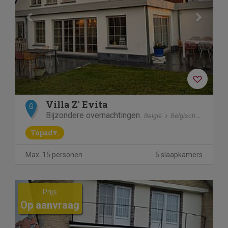
Villa Z' Evita
G
Bijzondere overnachtingen
België
Belgische kust
Ni
Topadv.
Max. 15 personen
5 slaapkamers
Previous
Next
Prijs
Op aanvraag