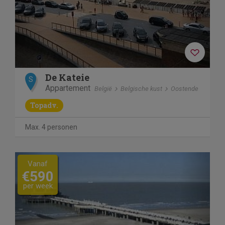
De Kateie
S
Appartement
België
Belgische kust
Oostende
Topadv.
Max. 4 personen
Previous
Next
Vanaf
€590
per week