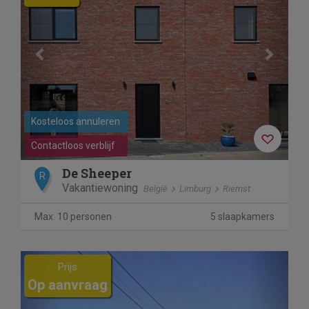
Kosteloos annuleren
Contactloos verblijf
De Sheeper
R
Vakantiewoning
België
Limburg
Riemst
Max. 10 personen
5 slaapkamers
Previous
Next
Prijs
Op aanvraag