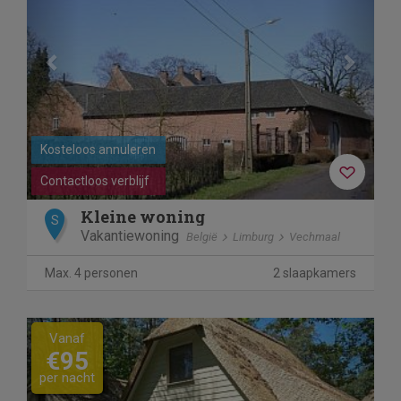
Kosteloos annuleren
Contactloos verblijf
Kleine woning
S
Vakantiewoning
België
Limburg
Vechmaal
Max. 4 personen
2 slaapkamers
Previous
Next
Vanaf
€95
per nacht