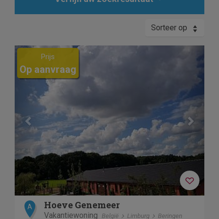
Sorteer op
Previous
Next
Prijs
Op aanvraag
Hoeve Genemeer
A
Vakantiewoning
België
Limburg
Beringen