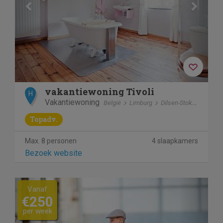
vakantiewoning Tivoli
H
Vakantiewoning
België
Limburg
Dilsen-Stokkem
Topadv.
Max. 8 personen
4 slaapkamers
Bezoek website
Previous
Next
Vanaf
€250
per week