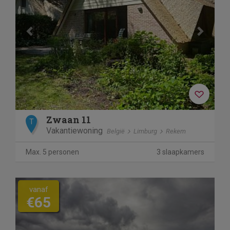
Zwaan 11
T
Vakantiewoning
België
Limburg
Rekem
Max. 5 personen
3 slaapkamers
vanaf
€65