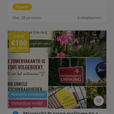
Topadv.
Max. 28 personen
6 slaapkamers
Previous
Next
Vanaf
€180
per nacht
Kosteloos annuleren
Contactloos verblijf
Mierzicht,5*,privé wellness,6p,airco, Haspengouw