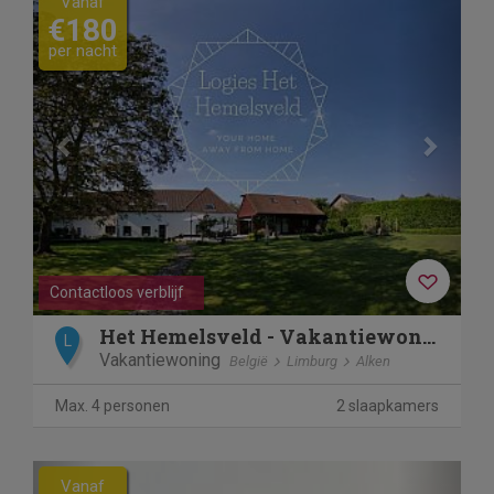
Vanaf
€180
per nacht
Contactloos verblijf
Het Hemelsveld - Vakantiewoning De Paardenstallen
L
Vakantiewoning
België
Limburg
Alken
Max. 4 personen
2 slaapkamers
Previous
Next
Vanaf