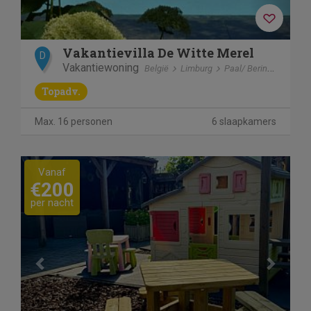
Vakantievilla De Witte Merel
D
Vakantiewoning
België
Limburg
Paal/ Beringen
Topadv.
Max. 16 personen
6 slaapkamers
Previous
Next
Vanaf
€200
per nacht