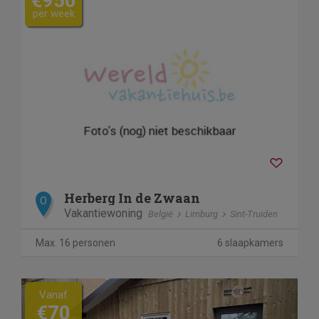
€950
per week
Herberg In de Zwaan
O
Vakantiewoning
België
Limburg
Sint-Truiden
Max. 16 personen
6 slaapkamers
Previous
Next
Vanaf
€70