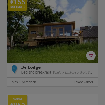
€155
per nacht
De Lodge
N
Bed and breakfast
België
Limburg
Grote-Spouwen
Max. 2 personen
1 slaapkamer
Vanaf