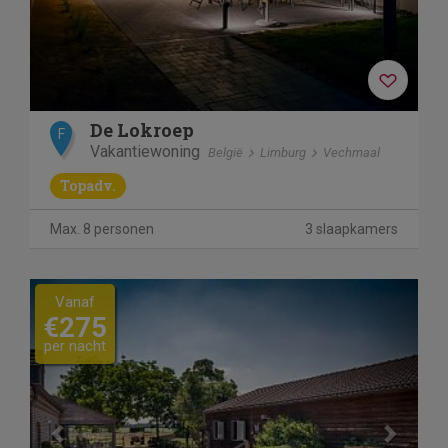
De Lokroep
F
Vakantiewoning
België
Limburg
Vechmaal
Topadv.
Max. 8 personen
3 slaapkamers
Previous
Next
Vanaf
€275
per nacht