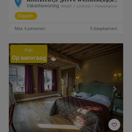
B
Vakantiewoning
België
Limburg
Haspengouw
Topadv.
Max. 6 personen
3 slaapkamers
Previous
Next
Prijs
Op aanvraag