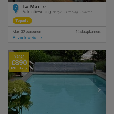
La Mairie
C
Vakantiewoning
België
Limburg
Voeren
Topadv.
Max. 32 personen
12 slaapkamers
Bezoek website
Previous
Next
Vanaf
€890
per nacht