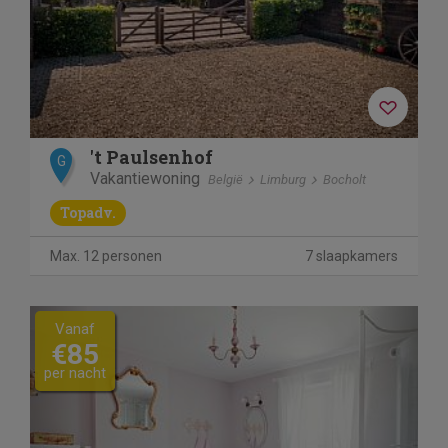
't Paulsenhof
G
Vakantiewoning
België
Limburg
Bocholt
Topadv.
Max. 12 personen
7 slaapkamers
Previous
Next
Vanaf
€85
per nacht