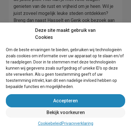
genieten van de rust en vrijheid om je heen. Wil je
juist zoveel mogelijk leuke steden ontdekken?
Breng dan naast Hasselt en Genk ook bezoek aan
Maastricht of Heerlen: beide steden liggen vlakbij
Deze site maakt gebruik van
de grens en zijn gemakkelijk bereikbaar.
Cookies
Waar in Belgisch Limburg boek jij jouw volgende
Om de beste ervaringen te bieden, gebruiken wij technologieën
verblijf? Bekijk zelf het aanbod van vakantiehuizen
zoals cookies om informatie over uw apparaat op te slaan en/of
in Limburg bij Wereldvakantiehuis en boek vandaag
te raadplegen. Door in te stemmen met deze technologieën
nog! Zo ben jij verzekerd van een vakantiehuisje en
kunnen wij gegevens zoals surfgedrag of unieke ID's op deze
kun je alvast gaan genieten van de voorpret. Zodra
site verwerken. Als u geen toestemming geeft of uw
jij hebt geboekt kan het aftellen beginnen. Boeken
toestemming intrekt, kan dit een nadelige invloed hebben op
bij Wereldvakantiehuis doe je met slechts een
bepaalde functies en mogelijkheden.
aantal klikken: binnen een aantal minuten heb je
Accepteren
jouw verblijf gevonden en online betaalt.
Bekijk voorkeuren
Vakantie Limburg, wat een
prachtige natuur.
Cookiebeleid
Privacyverklaring