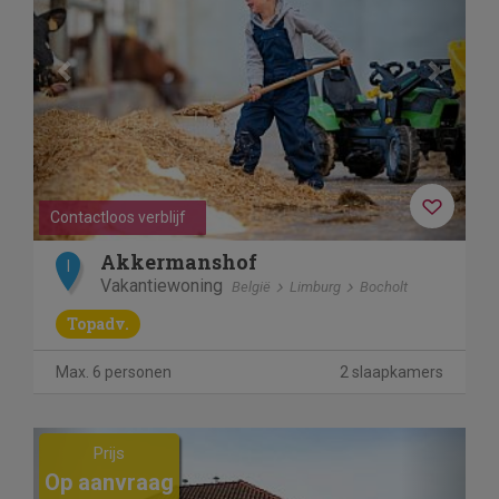
Contactloos verblijf
Akkermanshof
I
Vakantiewoning
België
Limburg
Bocholt
Topadv.
Max. 6 personen
2 slaapkamers
Previous
Next
Prijs
Op aanvraag