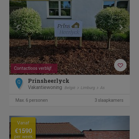
Contactloos verblijf
Prinsheerlyck
Q
Vakantiewoning
België
Limburg
As
Max. 6 personen
3 slaapkamers
Previous
Next
Vanaf
€1590
per week