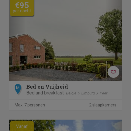
€95
per nacht
Bed en Vrijheid
M
Bed and breakfast
België
Limburg
Peer
Max. 7 personen
2 slaapkamers
Previous
Next
Vanaf