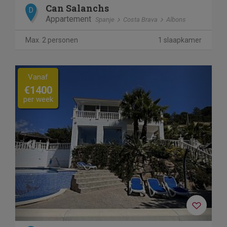
Can Salanchs
D
Appartement
Spanje
Costa Brava
Albons
Max. 2 personen
1 slaapkamer
Previous
Next
Vanaf
€1400
per week