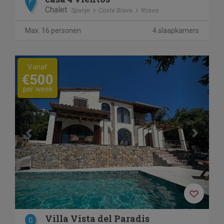
F
Chalet
Spanje
Costa Brava
Roses
Max. 16 personen
4 slaapkamers
Previous
Next
Vanaf
€500
per week
Villa Vista del Paradis
G