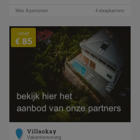
Max. 8 personen
4 slaapkamers
vanaf
€ 85
Villaokay
Vakantiewoning