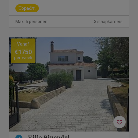
Topadv.
Max. 6 personen
3 slaapkamers
Previous
Next
Vanaf
€1750
per week
Villa Rivendel