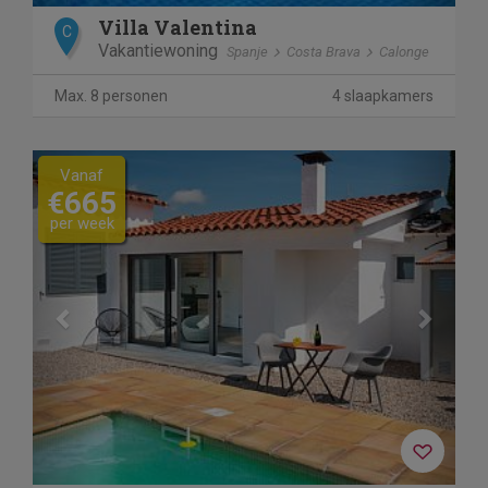
Villa Valentina
C
Vakantiewoning
Spanje
Costa Brava
Calonge
Max. 8 personen
4 slaapkamers
Previous
Next
Vanaf
€665
per week