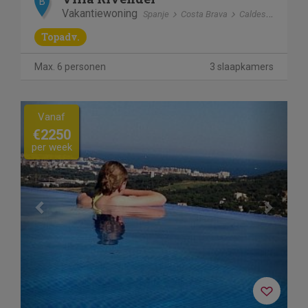
B
Vakantiewoning
Spanje
Costa Brava
Caldes de Malavella
Topadv.
Max. 6 personen
3 slaapkamers
Previous
Next
Vanaf
€2250
per week