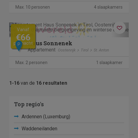
Max. 10 personen
4 slaapkamers
Previous
Next
Vanaf
€66
Haus Sonnenek
per nacht
P
Appartement
Oostenrijk
Tirol
St. Anton
Max. 2 personen
1 slaapkamer
1-16
van de
16 resultaten
Top regio's
Ardennen (Luxemburg)
Waddeneilanden