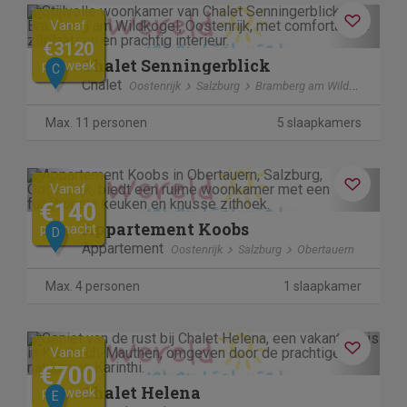
Previous
Next
Vanaf
€3120
Chalet Senningerblick
per week
C
Chalet
Oostenrijk
Salzburg
Bramberg am Wildkogel
Max. 11 personen
5 slaapkamers
Previous
Next
Vanaf
€140
Appartement Koobs
per nacht
D
Appartement
Oostenrijk
Salzburg
Obertauern
Max. 4 personen
1 slaapkamer
Previous
Next
Vanaf
€700
Chalet Helena
per week
E