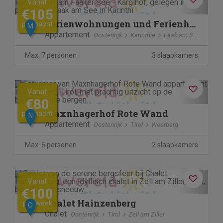
Vanaf
€105
Ferienwohnungen und Ferienhäuser am Faaker See - Karglhof
per nacht
M
Appartement
Oostenrijk
Karinthië
Faak am See
Max. 7 personen
3 slaapkamers
Previous
Next
Vanaf
€80
Maxnhagerhof Rote Wand
per nacht
N
Appartement
Oostenrijk
Tirol
Weerberg
Max. 6 personen
2 slaapkamers
Previous
Next
Vanaf
€100
Chalet Hainzenberg
per week
O
Chalet
Oostenrijk
Tirol
Zell am Ziller