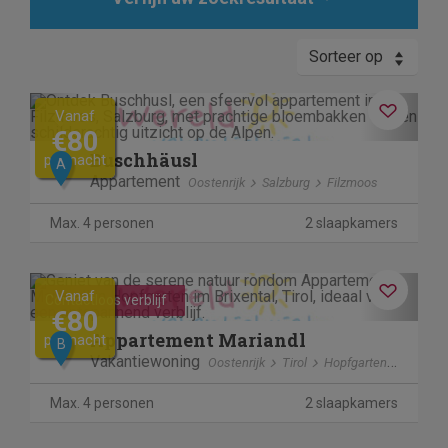
Sorteer op
Previous
Next
Vanaf
€80
Buschhäusl
per nacht
A
Appartement
Oostenrijk
Salzburg
Filzmoos
Max. 4 personen
2 slaapkamers
Previous
Next
Vanaf
Contactloos verblijf
€80
Appartement Mariandl
per nacht
B
Vakantiewoning
Oostenrijk
Tirol
Hopfgarten im Brixental
Max. 4 personen
2 slaapkamers