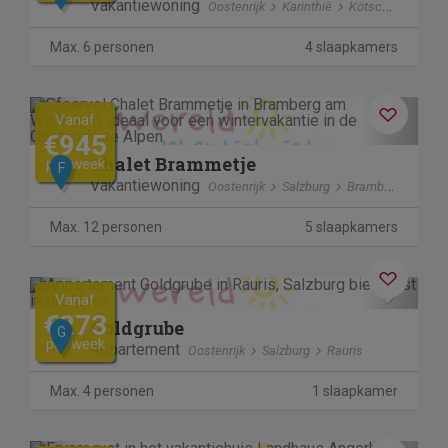
Vakantiewoning
Oostenrijk
Karinthië
Kötschach-Mauthen
Max. 6 personen
4 slaapkamers
Previous
Next
Vanaf
€945
Chalet Brammetje
per week
F
Vakantiewoning
Oostenrijk
Salzburg
Bramberg am Wildkogel
Max. 12 personen
5 slaapkamers
Previous
Next
Vanaf
€273
Goldgrube
G
per week
Appartement
Oostenrijk
Salzburg
Rauris
Max. 4 personen
1 slaapkamer