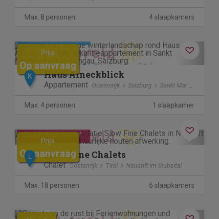
Max. 8 personen
4 slaapkamers
Kosteloos annuleren
Previous
Next
Prijs
Op aanvraag
Haus Aineckblick
K
Appartement
Oostenrijk
Salzburg
Sankt Margarethen im Lungau
Max. 4 personen
1 slaapkamer
Kosteloos annuleren
Previous
Next
Contactloos verblijf
Prijs
Op aanvraag
Slow Fine Chalets
L
Chalet
Oostenrijk
Tirol
Neustift Im Stubaital
Max. 18 personen
6 slaapkamers
Previous
Next