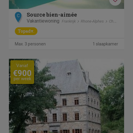
Source bien-aimée
C
Vakantiewoning
Frankrijk
Rhone-Alphes
Chanéac
Topadv.
Max. 3 personen
1 slaapkamer
Vanaf
€900
per week