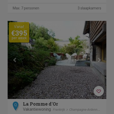
Max. 7 personen
3 slaapkamers
Previous
Next
Vanaf
€395
per week
La Pomme d'Or
Q
Vakantiewoning
Frankrijk
Champagne-Ardennen
Chate