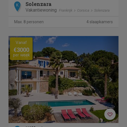
Solenzara
K
Vakantiewoning
Frankrijk
Corsica
Solenzara
Max. 8 personen
4 slaapkamers
Previous
Next
Vanaf
€3000
per week