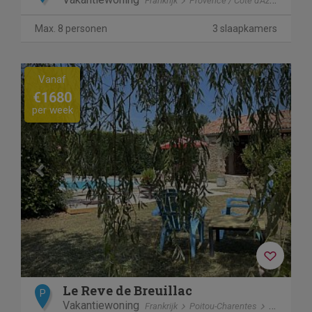
Frankrijk
Provence / Cote d'Azur
Saint
Max. 8 personen
3 slaapkamers
Previous
Next
Vanaf
€1680
per week
Le Reve de Breuillac
P
Vakantiewoning
Frankrijk
Poitou-Charentes
Civray