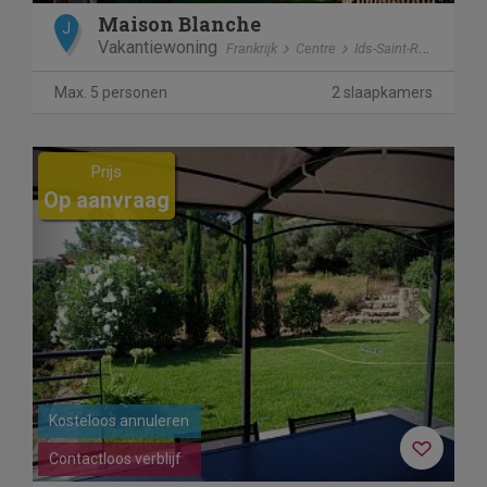
Maison Blanche
J
Vakantiewoning
Frankrijk
Centre
Ids-Saint-Roch
Max. 5 personen
2 slaapkamers
Previous
Next
Prijs
Op aanvraag
Kosteloos annuleren
Contactloos verblijf