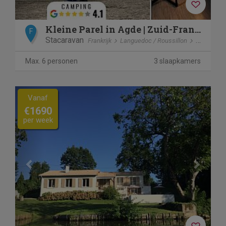
Kleine Parel in Agde | Zuid-Frankrijk
F
Stacaravan
Frankrijk
Languedoc / Roussillon
Agde
Max. 6 personen
3 slaapkamers
Previous
Next
Vanaf
€1690
per week