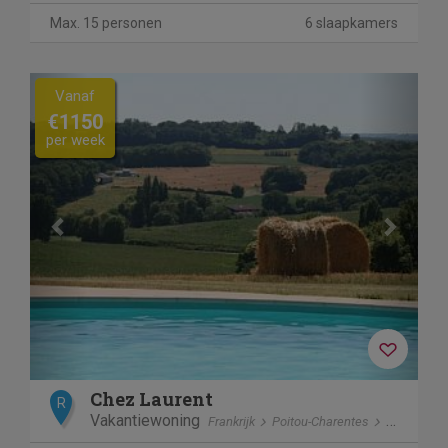
Max. 15 personen
6 slaapkamers
Previous
Next
Vanaf
€1150
per week
Chez Laurent
R
Vakantiewoning
Frankrijk
Poitou-Charentes
Juignac