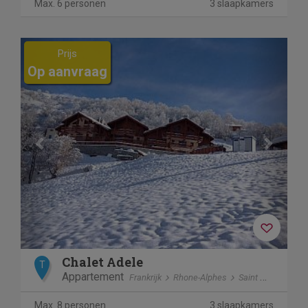
Max. 6 personen
3 slaapkamers
Previous
Next
Prijs
Op aanvraag
Chalet Adele
T
Appartement
Frankrijk
Rhone-Alphes
Saint Martin de Belleville
Max. 8 personen
3 slaapkamers