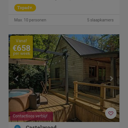
Topadv.
Max. 10 personen
5 slaapkamers
Previous
Next
Vanaf
€658
per week
Contactloos verblijf
Castelwood