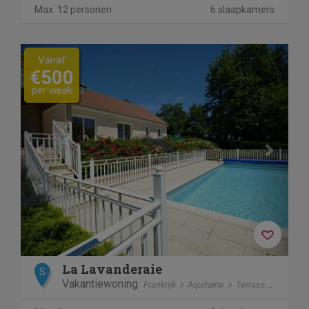
Max. 12 personen
6 slaapkamers
Previous
Next
Vanaf
€500
per week
La Lavanderaie
S
Vakantiewoning
Frankrijk
Aquitaine
Terrasson-Lavilledieu / Cublac