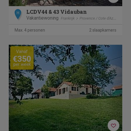
LCDV44 & 43 Vidauban
H
Vakantiewoning
Frankrijk
Provence / Cote d'Azur
Vida
Max. 4 personen
2 slaapkamers
Previous
Next
Vanaf
€350
per week