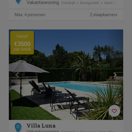
Vakantiewoning
Frankrijk
Bourgondië
Saint leger sous Beuvray
Max. 4 personen
2 slaapkamers
Previous
Next
Vanaf
€3500
per week
Villa Luna
O
Vakantiewoning