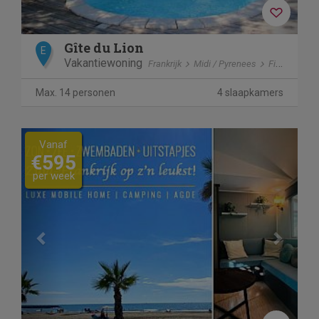
Gîte du Lion
E
Vakantiewoning
Frankrijk
Midi / Pyrenees
Figeac
Max. 14 personen
4 slaapkamers
Previous
Next
Vanaf
€595
per week