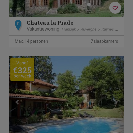
Chateau la Prade
D
Vakantiewoning
Frankrijk
Auvergne
Ruynes en Margeride
Max. 14 personen
7 slaapkamers
Previous
Next
Vanaf
€325
per week