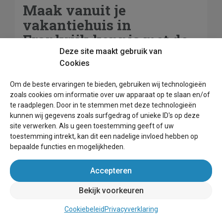
Maak vanuit je
vakantiehuis in
Frankrijk kennis met de
Franse keuken
Deze site maakt gebruik van
Cookies
Het fijne aan een vakantie in een vakantiehuis is
Om de beste ervaringen te bieden, gebruiken wij technologieën
dat je altijd de keuze hebt of je lekker uit eten wilt
zoals cookies om informatie over uw apparaat op te slaan en/of
gaan in een restaurant of dat je liever zelf wilt
te raadplegen. Door in te stemmen met deze technologieën
koken. Beide opties bieden een uitstekende
kunnen wij gegevens zoals surfgedrag of unieke ID's op deze
gelegenheid om te genieten van alles wat de
site verwerken. Als u geen toestemming geeft of uw
Franse keuken te bieden heeft.
toestemming intrekt, kan dit een nadelige invloed hebben op
bepaalde functies en mogelijkheden.
Lekker op het terras van je vakantiehuis in Frankrijk
genieten van al het lekkers dat dit land te bieden
Accepteren
heeft. Neem bijvoorbeeld een wijntje met wat
stokbrood en kaas. Bij de plaatselijke boulangerie
Bekijk voorkeuren
haal je heerlijke croissants of een baguette om in
Cookiebeleid
Privacyverklaring
je vakantiehuis op te eten. Of kies eens voor een