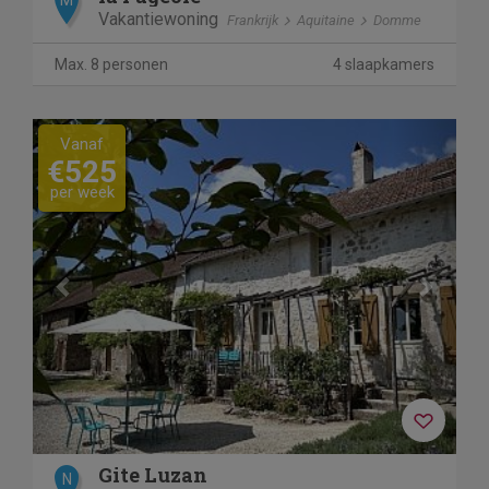
Vakantiewoning
Frankrijk
Aquitaine
Domme
Max. 8 personen
4 slaapkamers
Previous
Next
Vanaf
€525
per week
Gite Luzan
N