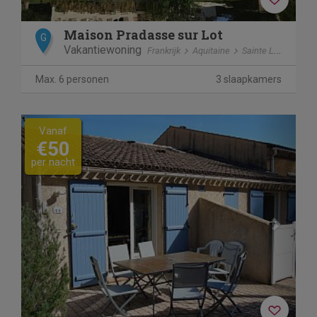
Maison Pradasse sur Lot
G
Vakantiewoning
Frankrijk
Aquitaine
Sainte Livrade-Sur-Lot
Max. 6 personen
3 slaapkamers
Previous
Next
Vanaf
€50
per nacht