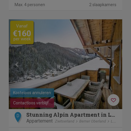
Max. 4 personen
2 slaapkamers
Previous
Next
Vanaf
€160
per week
Kosteloos annuleren
Contactloos verblijf
Stunning Alpin Apartment in Lenk
D
Appartement
Zwitserland
Berner Oberland
Lenk im Simmental