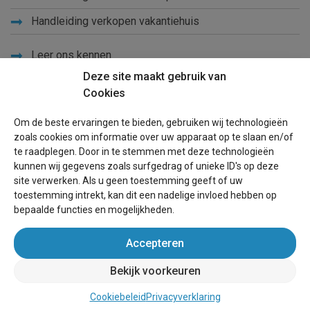
Handleiding verkopen vakantiehuis
Leer ons kennen
Deze site maakt gebruik van
Privacy
Cookies
Links
Om de beste ervaringen te bieden, gebruiken wij technologieën
Sitemap
zoals cookies om informatie over uw apparaat op te slaan en/of
te raadplegen. Door in te stemmen met deze technologieën
Blog
kunnen wij gegevens zoals surfgedrag of unieke ID's op deze
site verwerken. Als u geen toestemming geeft of uw
Voor eigenaren
toestemming intrekt, kan dit een nadelige invloed hebben op
bepaalde functies en mogelijkheden.
Een advertentie plaatsen
Accepteren
Inloggen
Bekijk voorkeuren
Succesvol verhuren vakantiewoning
Cookiebeleid
Privacyverklaring