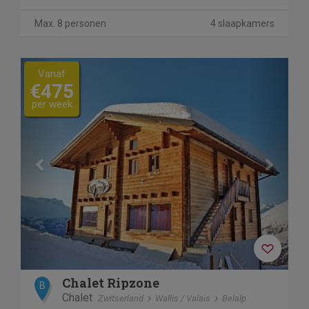
Max. 8 personen
4 slaapkamers
Previous
Next
Vanaf
€475
per week
Chalet Ripzone
B
Chalet
Zwitserland
Wallis / Valais
Belalp