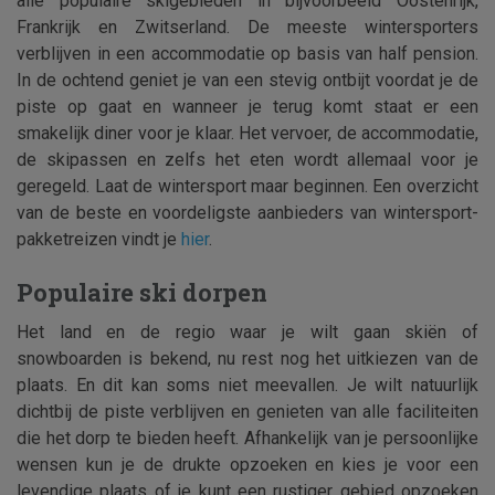
alle populaire skigebieden in bijvoorbeeld Oostenrijk,
Frankrijk en Zwitserland. De meeste wintersporters
verblijven in een accommodatie op basis van half pension.
In de ochtend geniet je van een stevig ontbijt voordat je de
piste op gaat en wanneer je terug komt staat er een
smakelijk diner voor je klaar. Het vervoer, de accommodatie,
de skipassen en zelfs het eten wordt allemaal voor je
geregeld. Laat de wintersport maar beginnen. Een overzicht
van de beste en voordeligste aanbieders van wintersport-
pakketreizen vindt je
hier
.
Populaire ski dorpen
Het land en de regio waar je wilt gaan skiën of
snowboarden is bekend, nu rest nog het uitkiezen van de
plaats. En dit kan soms niet meevallen. Je wilt natuurlijk
dichtbij de piste verblijven en genieten van alle faciliteiten
die het dorp te bieden heeft. Afhankelijk van je persoonlijke
wensen kun je de drukte opzoeken en kies je voor een
levendige plaats of je kunt een rustiger gebied opzoeken