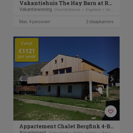
Vakantiehuis The Hay Barn at Rusty Lane Farm
Vakantiewoning
Groot-Brittannië
Engeland
Devizes
Max. 4 personen
2 slaapkamers
Previous
Next
Vanaf
€1121
per week
Appartement Chalet Bergfink 4-Bettwohnung, Dusche, WC 4-Bett
Appartement
Zwitserland
Wallis / Valais
Rosswald