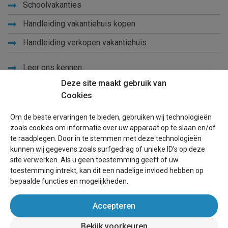
Schoolvakanties
Handleiding vakantiehuis kopen
Handleiding verkopen vakantiehuis
Leer ons kennen
Deze site maakt gebruik van
Privacy
Cookies
Links
Om de beste ervaringen te bieden, gebruiken wij technologieën
Sitemap
zoals cookies om informatie over uw apparaat op te slaan en/of
te raadplegen. Door in te stemmen met deze technologieën
Blog
kunnen wij gegevens zoals surfgedrag of unieke ID's op deze
site verwerken. Als u geen toestemming geeft of uw
Voor eigenaren
toestemming intrekt, kan dit een nadelige invloed hebben op
bepaalde functies en mogelijkheden.
Een advertentie plaatsen
Accepteren
Inloggen
Bekijk voorkeuren
Succesvol verhuren vakantiewoning