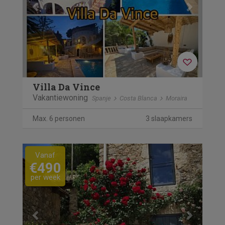
Villa Da Vince
Vakantiewoning
Spanje
Costa Blanca
Moraira
Max. 6 personen
3 slaapkamers
Previous
Next
Vanaf
€490
per week