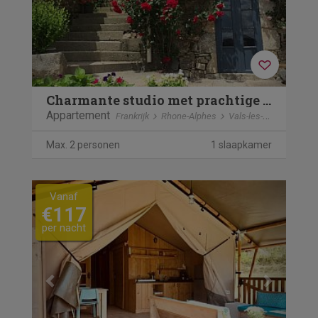
Charmante studio met prachtige view
Appartement
Frankrijk
Rhone-Alphes
Vals-les-Bains
Max. 2 personen
1 slaapkamer
Previous
Next
Vanaf
€117
per nacht