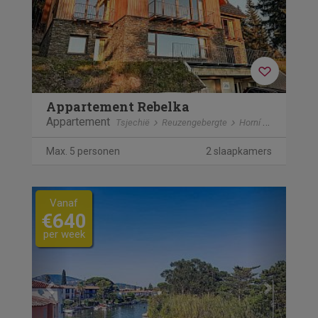
Appartement Rebelka
Appartement
Tsjechië
Reuzengebergte
Horní Mísecky
Max. 5 personen
2 slaapkamers
Previous
Next
Vanaf
€640
per week