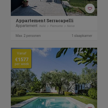
Appartement Serracapelli
Appartement
Italië
Piemonte
Neive
Max. 2 personen
1 slaapkamer
Previous
Next
Vanaf
€1577
per week