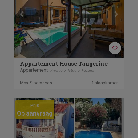
Appartement House Tangerine
Appartement
Kroatië
Istrie
Fazana
Max. 9 personen
1 slaapkamer
Previous
Next
Prijs
Op aanvraag