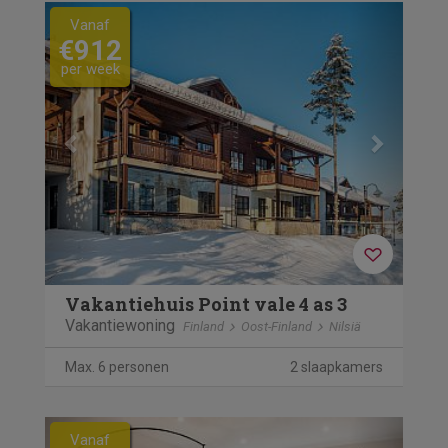
Previous
Next
Vanaf
€912
per week
Vakantiehuis Point vale 4 as 3
Vakantiewoning
Finland
Oost-Finland
Nilsiä
Max. 6 personen
2 slaapkamers
Previous
Next
Vanaf