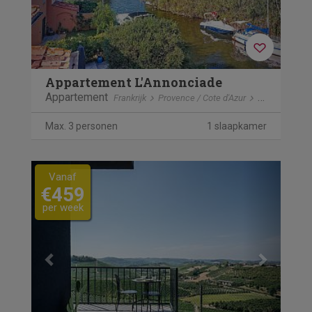
Appartement L'Annonciade
Appartement
Frankrijk
Provence / Cote d'Azur
Port Cogolin
Max. 3 personen
1 slaapkamer
Previous
Next
Vanaf
€459
per week