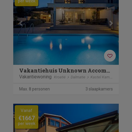
per week
Vakantiehuis Unknown Accommodation
Vakantiewoning
Kroatië
Dalmatie
Kastel Kambelovac
Max. 8 personen
3 slaapkamers
Previous
Next
Vanaf
€1667
per week