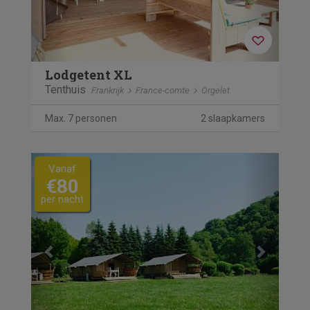
Lodgetent XL
Tenthuis
Frankrijk
France-comte
Orgelet
Max. 7 personen
2 slaapkamers
Previous
Next
Vanaf
€80
per nacht