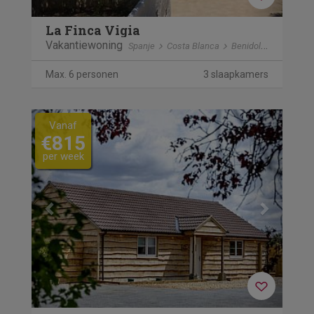
La Finca Vigia
Vakantiewoning
Spanje
Costa Blanca
Benidoleig
Max. 6 personen
3 slaapkamers
Previous
Next
Vanaf
€815
per week