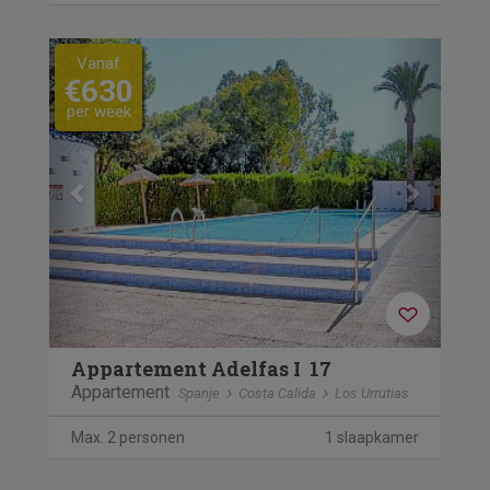
Previous
Next
Vanaf
€630
per week
Appartement Adelfas I  17
Appartement
Spanje
Costa Calida
Los Urrutias
Max. 2 personen
1 slaapkamer