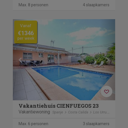
Max. 8 personen
4 slaapkamers
Previous
Next
Vanaf
€1346
per week
Vakantiehuis CIENFUEGOS 23
Vakantiewoning
Spanje
Costa Calida
Los Urrutias
Max. 6 personen
3 slaapkamers