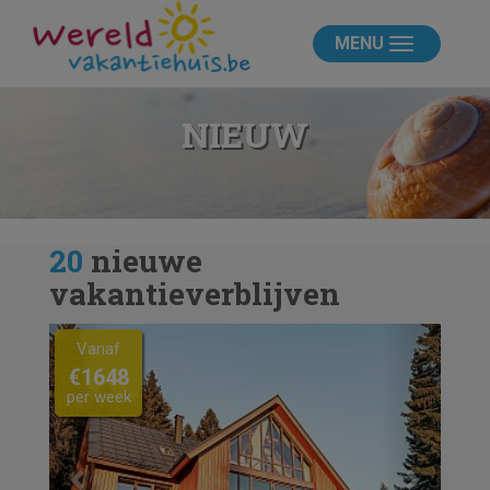
MENU
NIEUW
20
nieuwe
vakantieverblijven
Previous
Next
Vanaf
€1648
per week