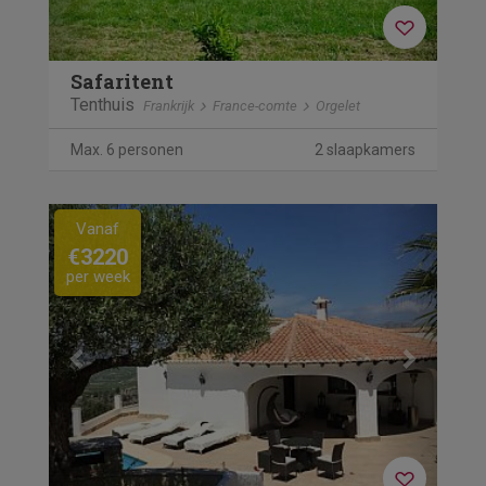
Safaritent
Tenthuis
Frankrijk
France-comte
Orgelet
Max. 6 personen
2 slaapkamers
Previous
Next
Vanaf
€3220
per week