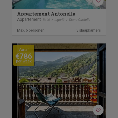
Appartement Antonella
Appartement
Italië
Ligurië
Diano Castello
Max. 6 personen
3 slaapkamers
Previous
Next
Vanaf
€786
per week