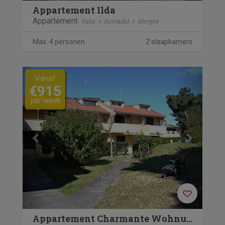
Appartement Ilda
Appartement
Italië
Aostadal
Morgex
Max. 4 personen
2 slaapkamers
Previous
Next
Vanaf
€915
per week
Appartement Charmante Wohnung in Rosolina Mare mit Privatpar