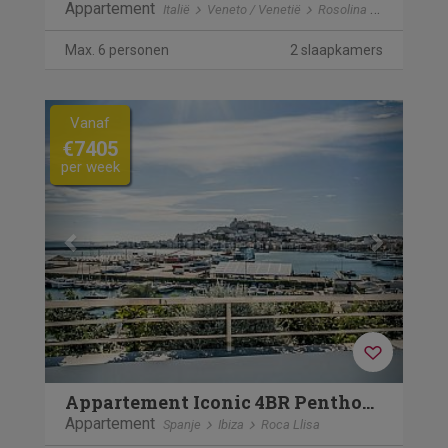
Appartement
Italië
Veneto / Venetië
Rosolina Mare
Max. 6 personen
2 slaapkamers
Previous
Next
Vanaf
€7405
per week
Appartement Iconic 4BR Penthouse
Appartement
Spanje
Ibiza
Roca Llisa