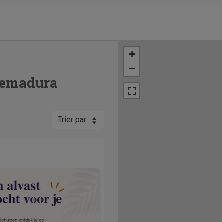
+
−
remadura
Trier par