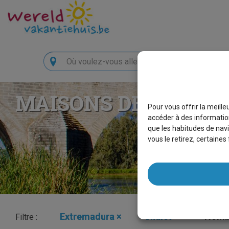
Chercher
MAISONS DE VACAN
Pour vous offrir la meill
accéder à des information
que les habitudes de navi
vous le retirez, certaine
Extremadura
×
Chalet
×
Nombr
Filtre :