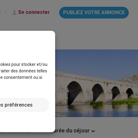
s
Se connecter
PUBLIEZ VOTRE ANNONCE
français
Aide & Info
cookies pour stocker et/ou
raiter des données telles
tre consentement ou si
es préférences
ate d'arrivée
Durée du séjour