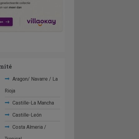
mité
Aragon/ Navarre / La
Rioja
Castille-La Mancha
Castille-León
Costa Almeria /
Tropical