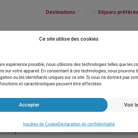
Destinations
Séjours préféré
Ce site utilise des cookies
CES EXTREMADURA
eure expérience possible, nous utilisons des technologies telles que les 
s sur votre appareil. En consentant à ces technologies, nous pouvons t
gation ou les identifiants uniques sur ce site. Si vous ne donnez pas vo
s fonctions et caractéristiques peuvent être affectées.
Accepter
Voir l
Insultes de Cookie
Déclaration de confidentialité
e de personnes
Chambres à coucher
D