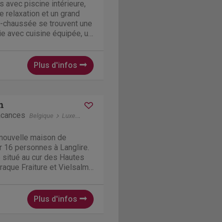
s avec piscine intérieure,
de relaxation et un grand
de-chaussée se trouvent une
e avec cuisine équipée, un
en cuir. Au rez-de-
r étage se trouvent 6
..
Plus d'infos
n
acances
Belgique
Luxembourg
Vielsalm
nouvelle maison de
 16 personnes à Langlire.
e situé au cur des Hautes
aque Fraiture et Vielsalm
 en effet la destination par
 se détendre que pour être
Plus d'infos