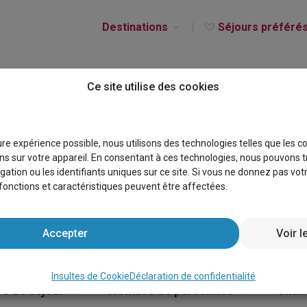
Destinations
Séjours préféré
Ce site utilise des cookies
CES LUXEMBOURG
eure expérience possible, nous utilisons des technologies telles que les 
s sur votre appareil. En consentant à ces technologies, nous pouvons t
gation ou les identifiants uniques sur ce site. Si vous ne donnez pas vo
s fonctions et caractéristiques peuvent être affectées.
Accepter
Voir l
Insultes de Cookie
Déclaration de confidentialité
e de séjour
Nombre de personnes
Cham