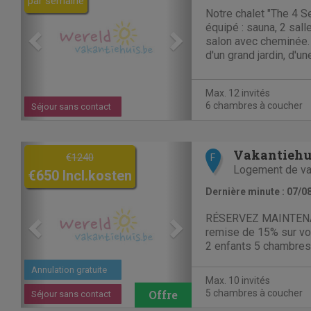
par semaine
Notre chalet "The 4 
équipé : sauna, 2 sal
salon avec cheminée. 
d'un grand jardin, d'u
d'un terrain de pétanq
nombreuses places de 
Max. 12 invités
dont vous...
6 chambres à coucher
Séjour sans contact
Previous
Next
€1240
F
Logement de v
€650 Incl.kosten
Dernière minute : 07/0
RÉSERVEZ MAINTENAN
remise de 15% sur vot
2 enfants 5 chambres
bains (1 avec baignoi
Annulation gratuite
l'italienne) 2 toilett
Max. 10 invités
entièrement équipée 
5 chambres à coucher
Séjour sans contact
micro-ondes, lave-vais