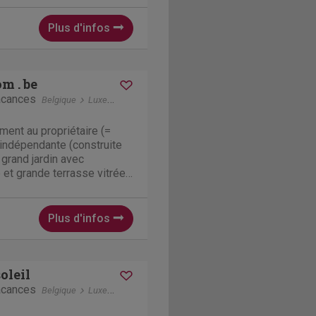
eaucoup à découvrir dans la
Plus d'infos
m . be
acances
Belgique
Luxembourg
Dochamps
ment au propriétaire (=
indépendante (construite
 grand jardin avec
 et grande terrasse vitrée
 à deux pas du centre de
int de départ idéal pour
Plus d'infos
oleil
acances
Belgique
Luxembourg
Vielsalm