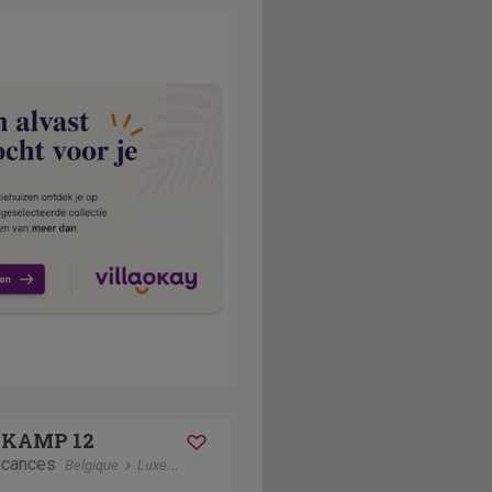
t KAMP 12
acances
Belgique
Luxembourg
Biron