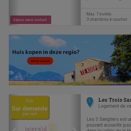
ville historique de B
tranquillité, luxe, pri
Max. 7 invités
sauna...
3 chambres à coucher
Séjour sans contact
Previous
Next
Les Trois Sa
Prix
I
Logement de v
Sur demande
par nuit
Les 3 Sangliers est 
pouvant accueillir jus
dans la vallée de la 