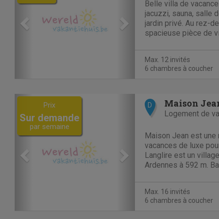
Belle villa de vacance
jacuzzi, sauna, salle 
jardin privé. Au rez-
spacieuse pièce de vi
coin salon avec salon 
chaussée et au premie
Max. 12 invités
chambres dont quatre.
6 chambres à coucher
Previous
Next
Maison Jea
Prix
D
Logement de v
Sur demande
par semaine
Maison Jean est une 
vacances de luxe pour
Langlire est un villag
Ardennes à 592 m. Bar
à ca 8km. Vielsalm est
excellence, tant pour
Max. 16 invités
actif. Cette...
6 chambres à coucher