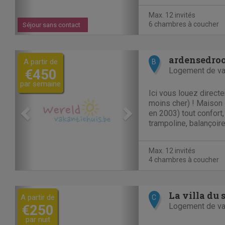
l'aventure.... Il y a b
Max. 12 invités
région pour les...
6 chambres à coucher
Séjour sans contact
Previous
Next
ardensedroo
A partir de
B
Logement de v
€450
par semaine
Ici vous louez directe
moins cher) ! Maison 
en 2003) tout confort,
trampoline, balançoire
avec auvent de 21 m²
Dochamps. C'est le po
Max. 12 invités
les randonneurs, les...
4 chambres à coucher
Previous
Next
La villa du s
A partir de
C
Logement de v
€250
par nuit