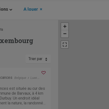
ions
A louer
×
+
ats
−
uxembourg
Trier par
acances
Belgique
Luxembourg
Barvaux-Durbuy
ces est située au cur des
mmune de Barvaux, à 4 km
 Durbuy. Un endroit idéal
ent la nature, la randonnée,
 l'escalade ou même