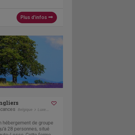
ouillon. Vous savourez de
vacy (pas de voisins), Wi-Fi,
Plus d'infos
ngliers
acances
Belgique
Luxembourg
Chanly
un hébergement de groupe
qu'à 28 personnes, situé
Haute-Lesse. Cette ferme