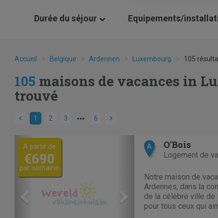
Durée du séjour
Equipements/installat
Accueil
Belgique
Ardennen
Luxembourg
105 résult
105
maisons de vacances in L
trouvé
1
2
3
6
Previous
Next
O'Bois
A partir de
A
Logement de v
€690
par semaine
Notre maison de vacan
Ardennes, dans la co
de la célèbre ville de
pour tous ceux qui aim
le cyclisme, le golf,