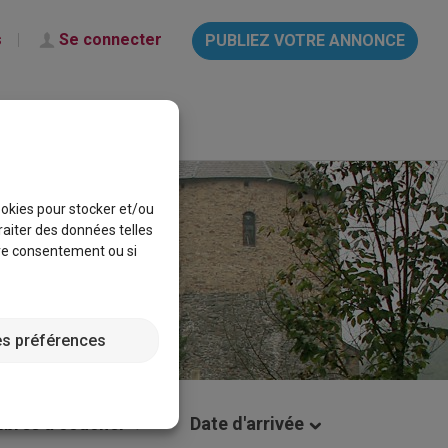
s
Se connecter
PUBLIEZ VOTRE ANNONCE
français
Aide & Info
cookies pour stocker et/ou
raiter des données telles
tre consentement ou si
es préférences
bres à coucher
Date d'arrivée