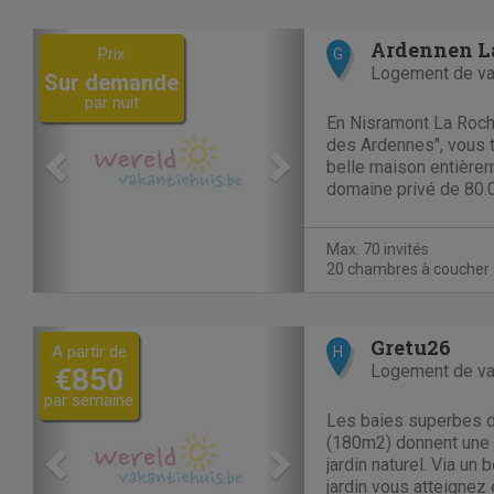
Previous
Next
Ardennen L
Prix
G
Logement de v
Sur demande
par nuit
En Nisramont La Roche
des Ardennes", vous t
belle maison entière
domaine privé de 80.
emplacement très calm
ce Domaine Idéal uni
Max. 70 invités
famille, mariages et an
20 chambres à coucher
Previous
Next
Gretu26
A partir de
H
Logement de v
€850
par semaine
Les baies superbes d
(180m2) donnent une 
jardin naturel. Via un
jardin vous atteignez