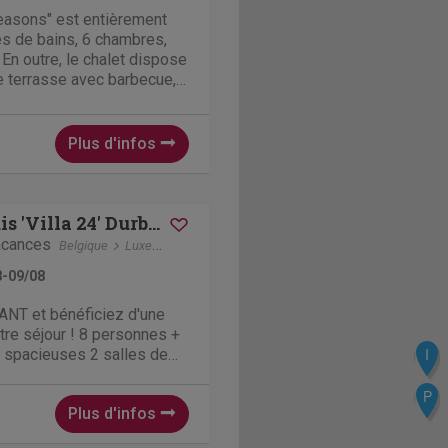
Seasons" est entièrement
les de bains, 6 chambres,
En outre, le chalet dispose
ne terrasse avec barbecue,
ue, d'une aire de jeux et de
parking. En bref, tout ce
Plus d'infos
Vakantiehuis 'Villa 24' Durbuy
acances
Belgique
Luxembourg
Barvaux-Durbuy
8-09/08
T et bénéficiez d'une
re séjour ! 8 personnes +
I
 spacieuses 2 salles de
re, 1 avec douche à
es séparées Cuisine
P
Plus d'infos
avec table à manger Four,
selle,...