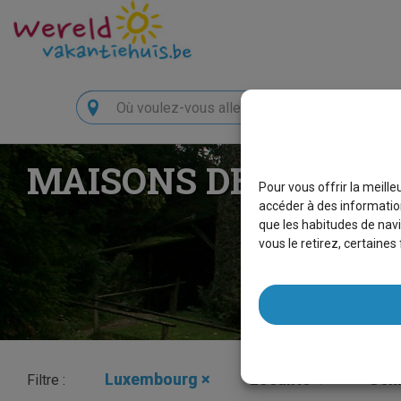
Chercher
MAISONS DE VACAN
Pour vous offrir la meill
accéder à des information
que les habitudes de navi
vous le retirez, certaine
Luxembourg
×
Localité
Genr
Filtre :