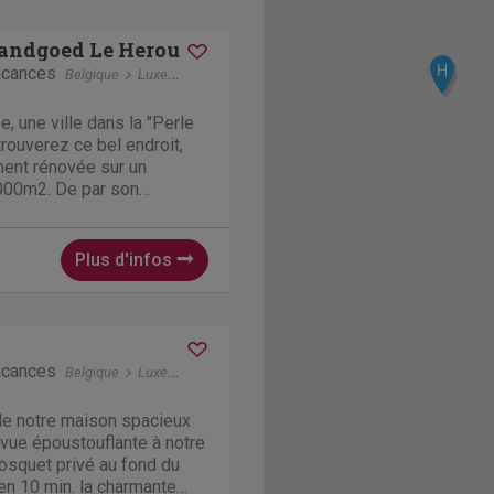
andgoed Le Herou
H
acances
Belgique
Luxembourg
La Roche-en-Ardenne
, une ville dans la "Perle
rouverez ce bel endroit,
ment rénovée sur un
000m2. De par son
e et entièrement gratuit,
que pour les fêtes de
niversaires,...
Plus d'infos
acances
Belgique
Luxembourg
Bouillon
e notre maison spacieux
vue époustouflante à notre
 bosquet privé au fond du
 en 10 min. la charmante