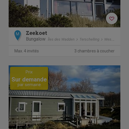
Zeekoet
M
Bungalow
Îles des Wadden
Terschelling
West aan Zee
Max. 4 invités
3 chambres à coucher
Previous
Next
Prix
Sur demande
par semaine