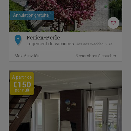
Annulation gratuite
Ferien-Perle
H
Logement de vacances
Îles des Wadden
Texel
De C
Max. 6 invités
3 chambres à coucher
Previous
Next
A partir de
€150
par nuit