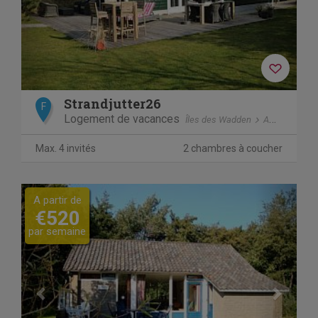
Strandjutter26
F
Logement de vacances
Îles des Wadden
Ameland
H
Max. 4 invités
2 chambres à coucher
Previous
Next
A partir de
€520
par semaine