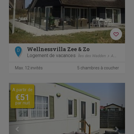
Wellnessvilla Zee & Zo
D
Logement de vacances
Îles des Wadden
Ameland
B
Max. 12 invités
5 chambres à coucher
Previous
Next
A partir de
€51
par nuit