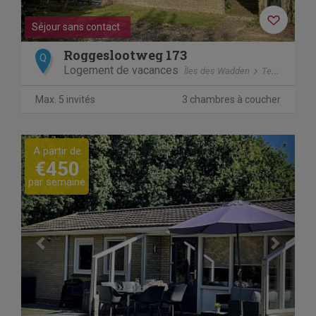
Séjour sans contact
Roggeslootweg 173
Q
Logement de vacances
Îles des Wadden
Texel
De C
Max. 5 invités
3 chambres à coucher
Previous
Next
A partir de
€450
par semaine