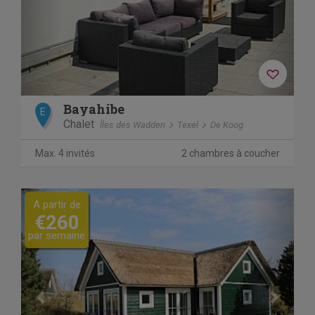
Bayahibe
E
Chalet
Îles des Wadden
Texel
De Koog
Max. 4 invités
2 chambres à coucher
Previous
Next
A partir de
€260
par semaine