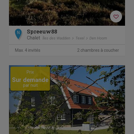
Spreeuw88
N
Chalet
Îles des Wadden
Texel
Den Hoorn
Max. 4 invités
2 chambres à coucher
Previous
Next
Prix
Sur demande
par nuit