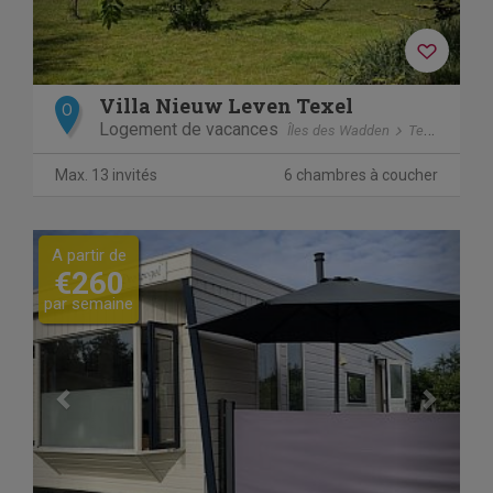
Villa Nieuw Leven Texel
O
Logement de vacances
Îles des Wadden
Texel
Den 
Max. 13 invités
6 chambres à coucher
Previous
Next
A partir de
€260
par semaine