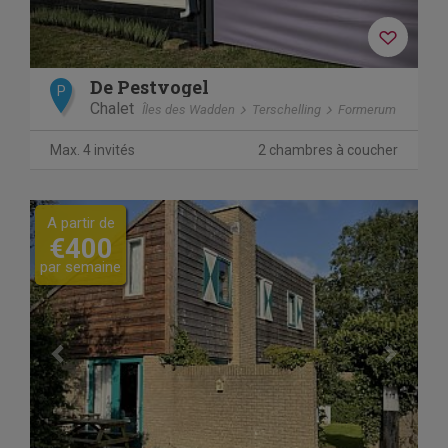
De Pestvogel
P
Chalet
Îles des Wadden
Terschelling
Formerum
Max. 4 invités
2 chambres à coucher
Previous
Next
A partir de
€400
par semaine