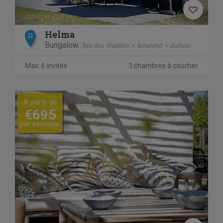
Helma
R
Bungalow
Îles des Wadden
Ameland
Ballum
Max. 6 invités
3 chambres à coucher
Previous
Next
A partir de
€695
par semaine