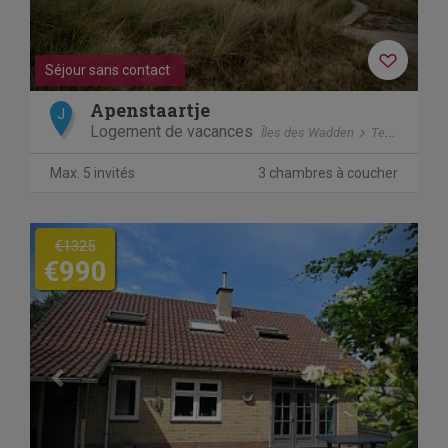
Séjour sans contact
Apenstaartje
J
Logement de vacances
Îles des Wadden
Terschelling
Max. 5 invités
3 chambres à coucher
Previous
Next
€1325
€990