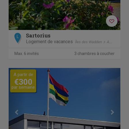
Sartorius
L
Logement de vacances
Îles des Wadden
Ameland
H
Max. 6 invités
3 chambres à coucher
Previous
Next
A partir de
€300
par semaine