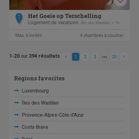
Het Goeie op Terschelling
T
Logement de vacances
Îles des Wadden
Terschelling
Max. 6 invités
4 chambres à coucher
1-20
sur
394 résultats
1
2
3
20
Régions favorites
Luxembourg
Îles des Wadden
Provence-Alpes-Côte d'Azur
Costa Brava