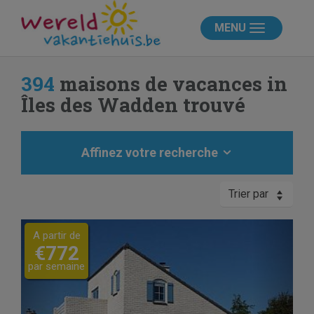
MENU
394
maisons de vacances in
Îles des Wadden trouvé
Affinez votre recherche
Trier par
Previous
Next
A partir de
€772
par semaine