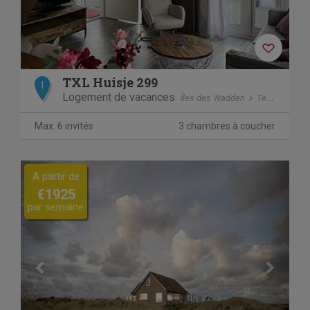
TXL Huisje 299
I
Logement de vacances
Îles des Wadden
Texel
De C
Max. 6 invités
3 chambres à coucher
Previous
Next
A partir de
€1925
par semaine