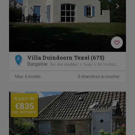
Villa Duindoorn Texel (675)
A
Bungalow
Îles des Wadden
Texel
De Cocksdorp
Max. 6 invités
3 chambres à coucher
Previous
Next
A partir de
€835
par semaine