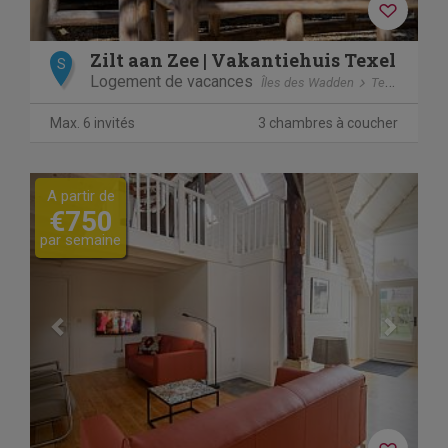
Zilt aan Zee | Vakantiehuis Texel
S
Logement de vacances
Îles des Wadden
Texel
De K
Max. 6 invités
3 chambres à coucher
Previous
Next
A partir de
€750
par semaine