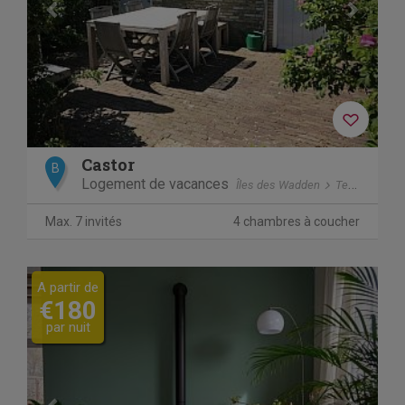
Castor
B
Logement de vacances
Îles des Wadden
Terschelling
Max. 7 invités
4 chambres à coucher
Previous
Next
A partir de
€180
par nuit