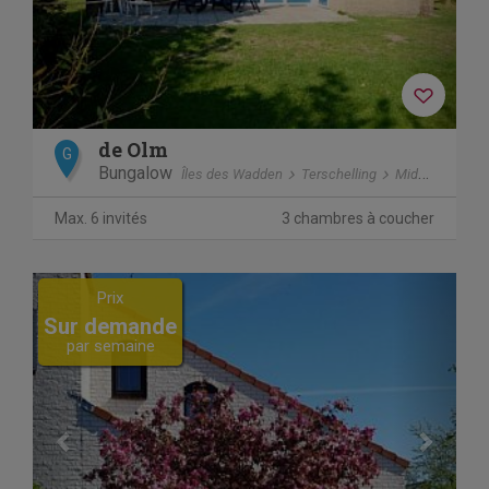
de Olm
G
Bungalow
Îles des Wadden
Terschelling
Midsland Noord
Max. 6 invités
3 chambres à coucher
Previous
Next
Prix
Sur demande
par semaine