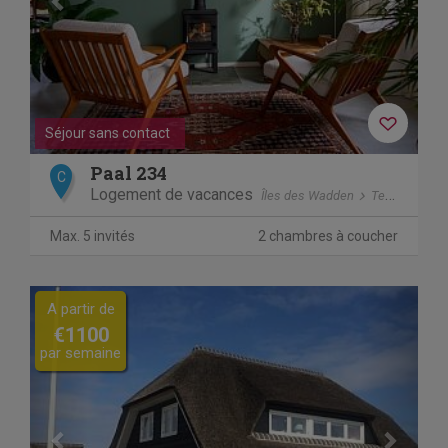
Séjour sans contact
Paal 234
C
Logement de vacances
Îles des Wadden
Texel
De K
Max. 5 invités
2 chambres à coucher
Previous
Next
A partir de
€1100
par semaine