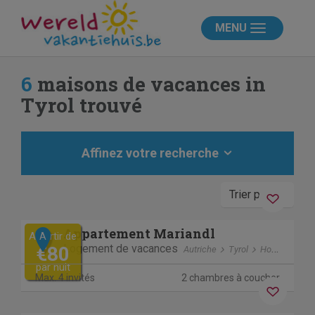
MENU
6
maisons de vacances in
Tyrol trouvé
Affinez votre recherche
Trier par
Séjour sans contact
Previous
Next
Appartement Mariandl
A partir de
A
Logement de vacances
€80
Autriche
Tyrol
Hopfgarten im Brixental
par nuit
Annulation gratuite
Max. 4 invités
2 chambres à coucher