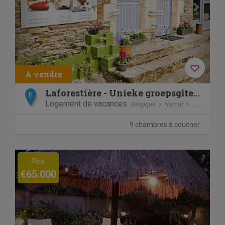
Laforestière - Unieke groepsgîte met privéwoning in het h
E
Logement de vacances
Belgique
Namur
Vresse-sur
9 chambres à coucher
Previous
Next
Prix
€65.000