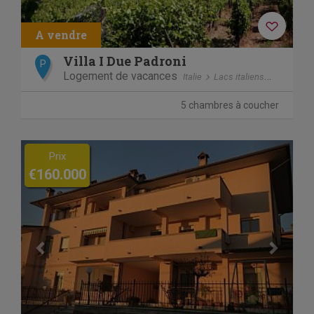
Villa I Due Padroni
P
Logement de vacances
Italie
Lacs italiens
Montecal
5 chambres à coucher
Previous
Next
Prix
€160.000