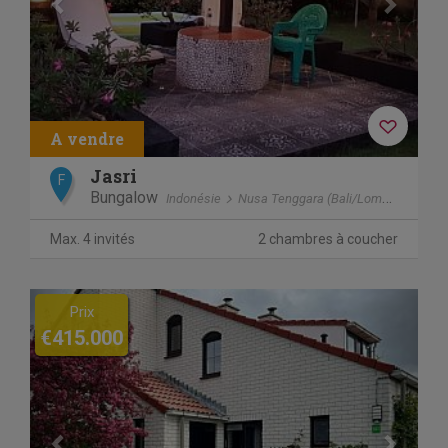
Jasri
F
Bungalow
Indonésie
Nusa Tenggara (Bali/Lombok)
Jasr
Max. 4 invités
2 chambres à coucher
Previous
Next
Prix
€415.000