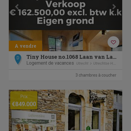
Tiny House no.1068 Laan van Laag Kanje 1 Maarn
D
Logement de vacances
Utrecht
Utrechtse Heuvelrug
3 chambres à coucher
Previous
Next
Prix
€849.000