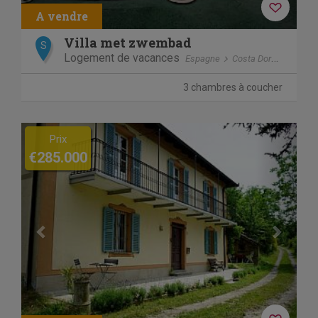
Villa met zwembad
S
Logement de vacances
Espagne
Costa Dorada
El C
3 chambres à coucher
Previous
Next
Prix
€285.000