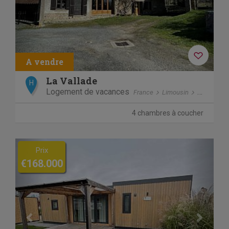
La Vallade
H
Logement de vacances
France
Limousin
Le Bourg-
4 chambres à coucher
Previous
Next
Prix
€168.000