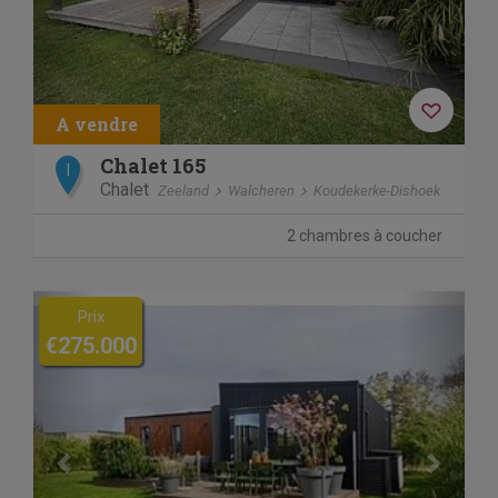
Chalet 165
I
Chalet
Zeeland
Walcheren
Koudekerke-Dishoek
2 chambres à coucher
Previous
Next
Prix
€275.000