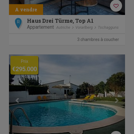
Haus Drei Türme, Top A1
R
Appartement
Autriche
Vorarlberg
Tschagguns
3 chambres à coucher
Previous
Next
Prix
€295.000