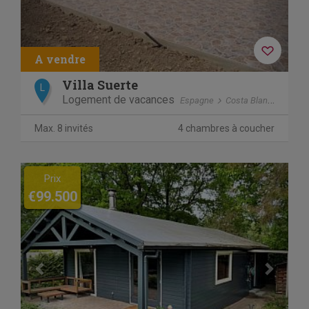
Villa Suerte
L
Logement de vacances
Espagne
Costa Blanca
Daya
Max. 8 invités
4 chambres à coucher
Previous
Next
Prix
€99.500