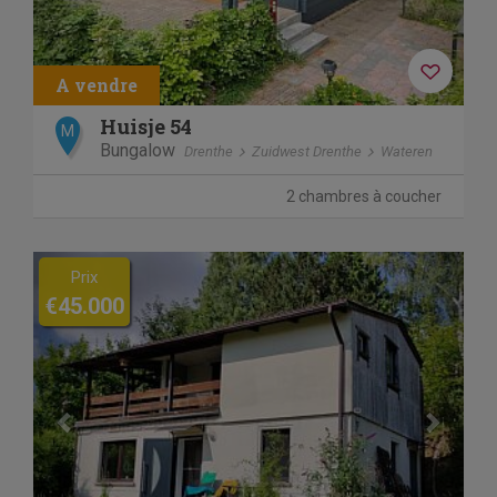
Huisje 54
M
Bungalow
Drenthe
Zuidwest Drenthe
Wateren
2 chambres à coucher
Previous
Next
Prix
€45.000