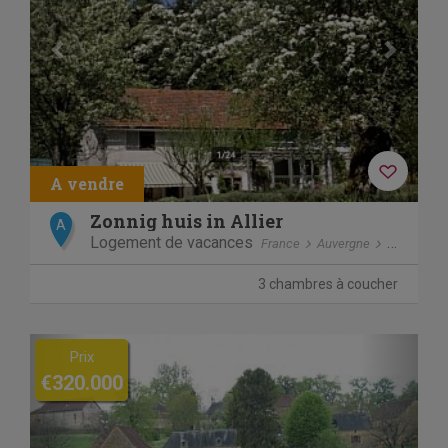
Zonnig huis in Allier
A
Logement de vacances
France
Auvergne
Loddes
3 chambres à coucher
Previous
Next
Prix
€320.000