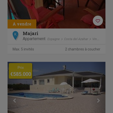
Majari
K
Appartement
Espagne
Costa del Azahar
Vinaros (castellon)
Max. 5 invités
2 chambres à coucher
Previous
Next
Prix
€585.000