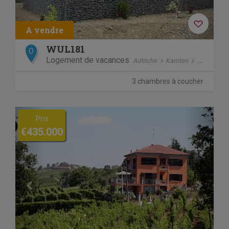
WUL181
O
Logement de vacances
Autriche
Karnten
Pressegge
3 chambres à coucher
Previous
Next
Prix
€435.000