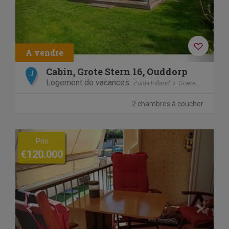
Cabin, Grote Stern 16, Ouddorp
J
Logement de vacances
Zuid-Holland
Goeree-Overflakkee
2 chambres à coucher
Previous
Next
Prix
€120.000