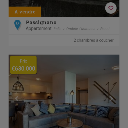
Passignano
Q
Appartement
Italie
Ombrie / Marches
Passignano sul Trasimeno
2 chambres à coucher
Previous
Next
Prix
€630.000