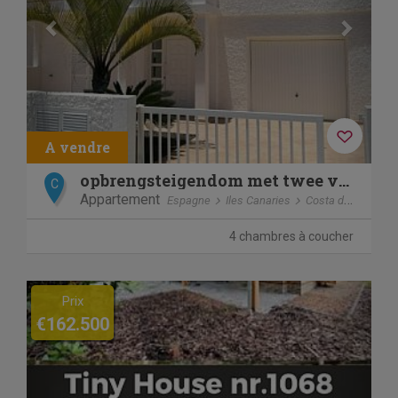
opbrengsteigendom met twee volwaardige appartementen.
C
Appartement
Espagne
Iles Canaries
Costa del Silencio
4 chambres à coucher
Previous
Next
Prix
€162.500