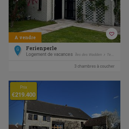
Ferienperle
G
Logement de vacances
Îles des Wadden
Texel
De C
3 chambres à coucher
Previous
Next
Prix
€219.400