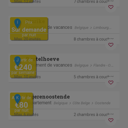
Max. 12 invités
7 chambres à coucher
Previous
Next
Etsrike
Prix
I
Logement de vacances
Belgique
Limbourg
Halen
Sur demande
par nuit
Max. 20 invités
8 chambres à coucher
Previous
Next
Reutelhoeve
A partir de
J
Logement de vacances
€240
Belgique
Flandre - Occidentale
par semaine
Max. 10 invités
5 chambres à coucher
Séjour sans contact
Previous
Next
logerenoostende
A partir de
K
Appartement
€80
Belgique
Côte Belge
Oostende
par nuit
Max. 6 invités
2 chambres à coucher