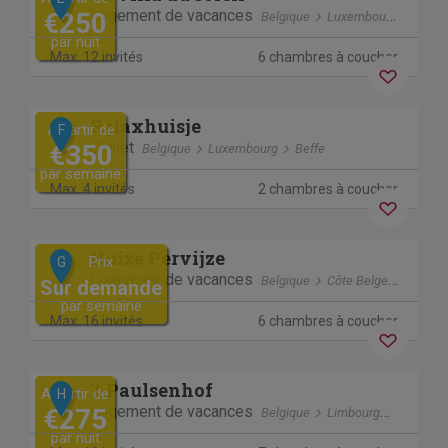
Logement de vacances
€250
Belgique
Luxembourg
Viels
par nuit
Max. 12 invités
6 chambres à coucher
Previous
Next
Relaxhuisje
A partir de
F
Chalet
€350
Belgique
Luxembourg
Beffe
par semaine
Annulation gratuite
Max. 4 invités
2 chambres à coucher
Previous
Next
Huize Pervijze
Prix
G
Logement de vacances
Belgique
Côte Belge
Westho
Sur demande
par semaine
Max. 16 invités
6 chambres à coucher
Previous
Next
't Paulsenhof
A partir de
H
Logement de vacances
€275
Belgique
Limbourg
Bocholt
par nuit