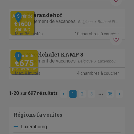
Previous
Next
Warandehof
A partir de
S
Logement de vacances
Belgique
Brabant Flamand
G
€1600
par nuit
Max. 36 invités
10 chambres à coucher
Previous
Next
Speelchalet KAMP 8
A partir de
T
Logement de vacances
€675
Belgique
Luxembourg
Biron
par semaine
Max. 8 invités
4 chambres à coucher
1-20
sur
697 résultats
1
2
3
35
Régions favorites
Luxembourg