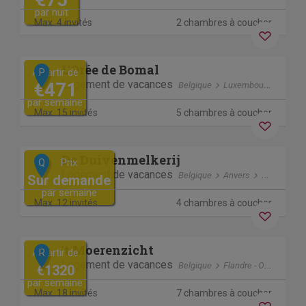
par nuit
Max. 4 invités
2 chambres à coucher
Previous
Next
L'Orée de Bomal
A partir de
P
Logement de vacances
€471
Belgique
Luxembourg
Durbu
par semaine
Max. 15 invités
5 chambres à coucher
Previous
Next
De Duivenmelkerij
Prix
Q
Logement de vacances
Belgique
Anvers
Meerhout
Sur demande
par semaine
Max. 12 invités
4 chambres à coucher
Previous
Next
't Moerenzicht
A partir de
R
Logement de vacances
Belgique
Flandre - Occidentale
€1320
par semaine
Max. 18 invités
7 chambres à coucher