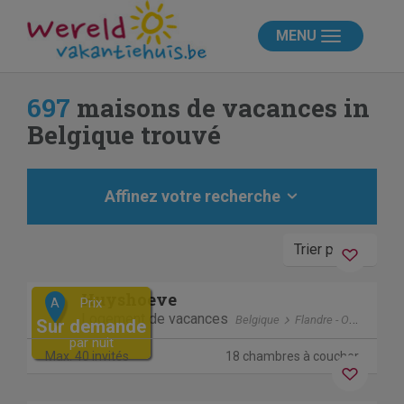
MENU
697
maisons de vacances in
Belgique trouvé
Affinez votre recherche
Trier par
Previous
Next
Huyshoeve
Prix
A
Logement de vacances
Belgique
Flandre - Occidentale
Sur demande
par nuit
Séjour sans contact
Max. 40 invités
18 chambres à coucher