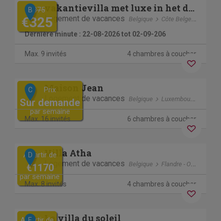
Previous
Next
vakantievilla met luxe in het duinenreservaat, vlak aan zee
€375
B
Logement de vacances
€325
Belgique
Côte Belge
Oostdu
Dernière minute : 22-08-2026 tot 02-09-206
Max. 9 invités
4 chambres à coucher
Previous
Next
Maison Jean
Prix
C
Logement de vacances
Belgique
Luxembourg
Viels
Sur demande
par semaine
Max. 16 invités
6 chambres à coucher
Previous
Next
Villa Atha
A partir de
D
Logement de vacances
Belgique
Flandre - Occidentale
€1170
par semaine
Max. 8 invités
4 chambres à coucher
Previous
Next
La villa du soleil
A partir de
E