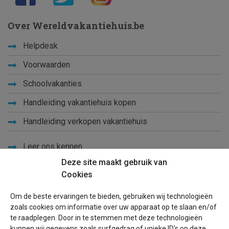
Over Wereldvakantiehuis.be
Helpdesk
Voorwaarden
Schoolvakanties
Handleiding vakantiehuis kopen
Handleiding verkopen vakantiehuis
Leer ons kennen
Deze site maakt gebruik van
Privacy
Cookies
Links
Om de beste ervaringen te bieden, gebruiken wij technologieën
Sitemap
zoals cookies om informatie over uw apparaat op te slaan en/of
te raadplegen. Door in te stemmen met deze technologieën
Blog
kunnen wij gegevens zoals surfgedrag of unieke ID's op deze