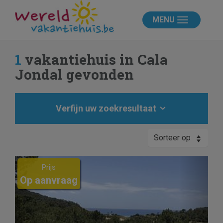
MENU
1
vakantiehuis in Cala
Jondal gevonden
Verfijn uw zoekresultaat
Sorteer op
Previous
Next
Prijs
Op aanvraag