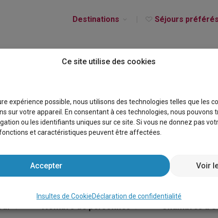
Destinations
Séjours préféré
Ce site utilise des cookies
ES À VENDRE ITALIE
eure expérience possible, nous utilisons des technologies telles que les 
s sur votre appareil. En consentant à ces technologies, nous pouvons t
gation ou les identifiants uniques sur ce site. Si vous ne donnez pas vo
s fonctions et caractéristiques peuvent être affectées.
Accepter
Voir l
Insultes de Cookie
Déclaration de confidentialité
our
Nombre de personnes
Chambres à c