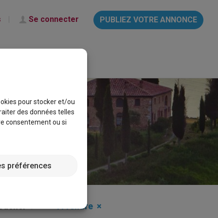
s
Se connecter
PUBLIEZ VOTRE ANNONCE
français
Aide & Info
cookies pour stocker et/ou
raiter des données telles
tre consentement ou si
es préférences
oucher
A vendre
×