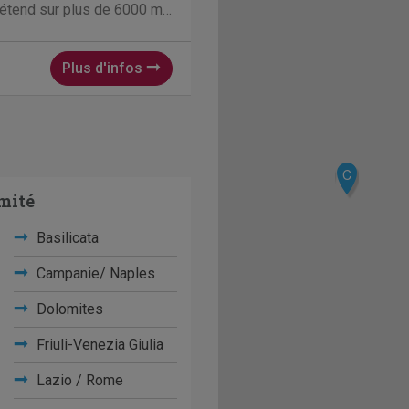
s’étend sur plus de 6000 m².
iquement à jour : un
eau système d’égouts, un...
Plus d'infos
C
mité
Basilicata
Campanie/ Naples
Dolomites
Friuli-Venezia Giulia
Lazio / Rome