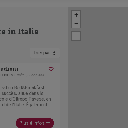
+
−
 in Italie
Trier par
Padroni
acances
Italie
Lacs italiens
Montecalvo Versiggia
i est un Bed&Breakfast
 succès, situé dans la
icole d'Oltrepò Pavese, en
d de l'Italie. Également
 nord de l'Italie", cette
is partie du Piémont, avec
Plus d'infos