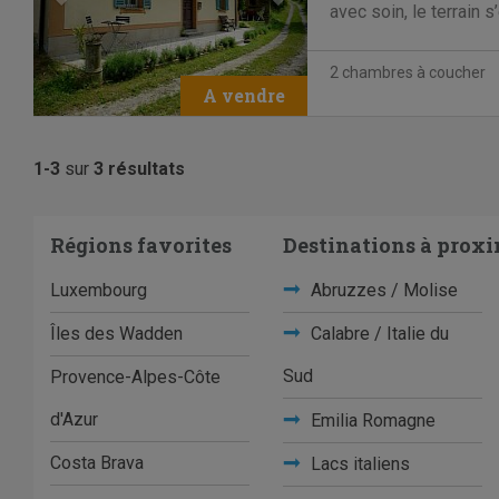
avec soin, le terrain 
Le bâtiment est techn
nouveau toit, un nouv
2 chambres à coucher
1-3
sur
3 résultats
Régions favorites
Destinations à proxi
Luxembourg
Abruzzes / Molise
Îles des Wadden
Calabre / Italie du
Sud
Provence-Alpes-Côte
d'Azur
Emilia Romagne
Costa Brava
Lacs italiens