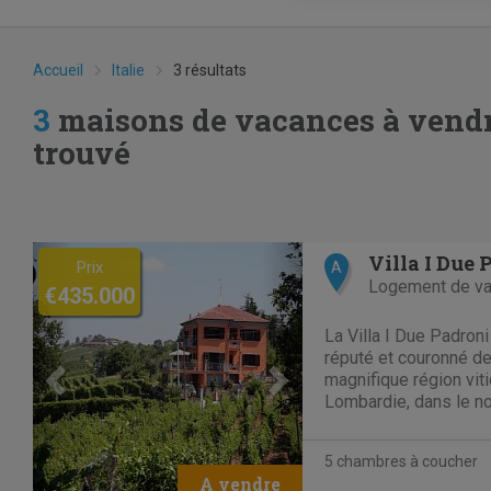
Accueil
Italie
3 résultats
3
maisons de vacances à vendre
trouvé
Previous
Next
Villa I Due 
Prix
A
Logement de v
€435.000
La Villa I Due Padron
réputé et couronné de
magnifique région vit
Lombardie, dans le nor
appelée la "Toscane du
région faisait autrefo
5 chambres à coucher
lequel elle partage...