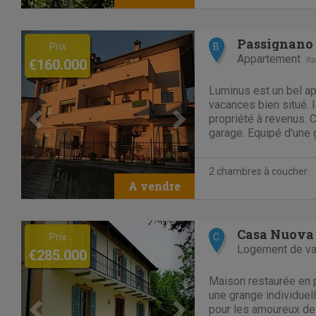
Previous
Next
Passignano
Prix
B
Appartement
Ita
€160.000
Luminus est un bel a
vacances bien situé.
propriété à revenus.
garage. Equipé d'une 
1km du centre histori
Vue panoramique sur l
2 chambres à coucher
amoureux de l'Italie. B
Previous
Next
Casa Nuova
Prix
C
Logement de v
€285.000
Maison restaurée en 
une grange individuell
pour les amoureux de l