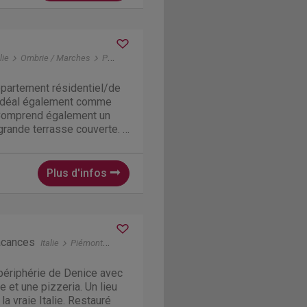
lie
Ombrie / Marches
Passignano sul Trasimeno
ppartement résidentiel/de
 Idéal également comme
 Comprend également un
grande terrasse couverte. A
que et du lac Trasimène.
e lac. Vraiment pour les
ase...
Plus d'infos
acances
Italie
Piémont
Denice
périphérie de Denice avec
e et une pizzeria. Un lieu
a vraie Italie. Restauré