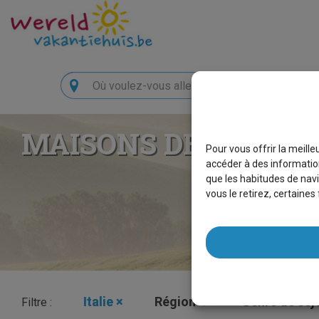
Chercher
MAISONS DE VACANC
Pour vous offrir la meill
accéder à des information
que les habitudes de navi
vous le retirez, certaine
Italie
×
Région
Genre de séj
Filtre :