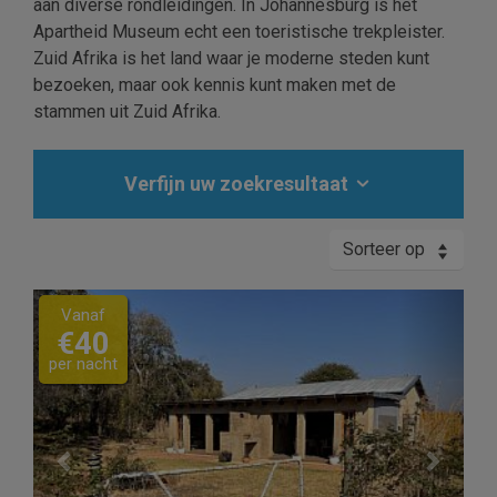
aan diverse rondleidingen. In Johannesburg is het
Apartheid Museum echt een toeristische trekpleister.
Zuid Afrika is het land waar je moderne steden kunt
bezoeken, maar ook kennis kunt maken met de
stammen uit Zuid Afrika.
Verfijn uw zoekresultaat
Sorteer op
Previous
Next
Vanaf
€40
per nacht