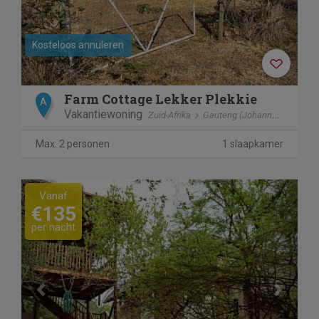
Kosteloos annuleren
Farm Cottage Lekker Plekkie
A
Vakantiewoning
Zuid-Afrika
Gauteng (Johannesburg)
Max. 2 personen
1 slaapkamer
Previous
Next
Vanaf
€135
per nacht