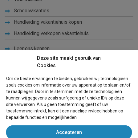
Schoolvakanties
Handleiding vakantiehuis kopen
Handleiding verkopen vakantiehuis
Leer ons kennen
Deze site maakt gebruik van
Privacy
Cookies
Links
Om de beste ervaringen te bieden, gebruiken wij technologieën
Sitemap
zoals cookies om informatie over uw apparaat op te slaan en/of
te raadplegen. Door in te stemmen met deze technologieën
Blog
kunnen wij gegevens zoals surfgedrag of unieke ID's op deze
site verwerken. Als u geen toestemming geeft of uw
Voor eigenaren
toestemming intrekt, kan dit een nadelige invloed hebben op
bepaalde functies en mogelijkheden.
Een advertentie plaatsen
Accepteren
Inloggen