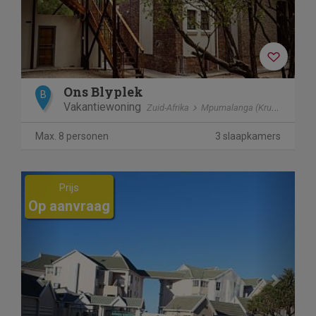
Ons Blyplek
B
Vakantiewoning
Zuid-Afrika
Mpumalanga (Kruger Park)
Max. 8 personen
3 slaapkamers
Previous
Next
Prijs
Op aanvraag