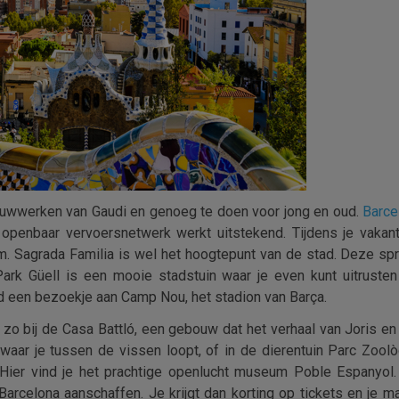
bouwwerken van Gaudi en genoeg te doen voor jong en oud.
Barce
openbaar vervoersnetwerk werkt uitstekend. Tijdens je vakan
. Sagrada Familia is wel het hoogtepunt van de stad. Deze spr
Park Güell is een mooie stadstuin waar je even kunt uitruste
d een bezoekje aan Camp Nou, het stadion van Barça.
e zo bij de Casa Battló, een gebouw dat het verhaal van Joris en 
 waar je tussen de vissen loopt, of in de dierentuin Parc Zool
 Hier vind je het prachtige openlucht museum Poble Espanyol. 
Barcelona aanschaffen. Je krijgt dan korting op tickets en je