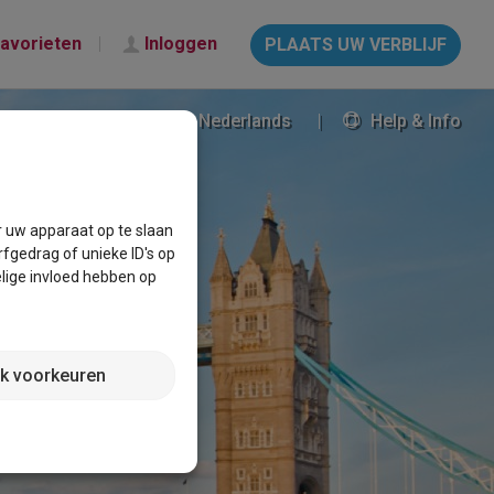
avorieten
Inloggen
PLAATS UW VERBLIJF
Nederlands
Help & Info
r uw apparaat op te slaan
fgedrag of unieke ID's op
lige invloed hebben op
jk voorkeuren