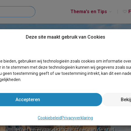
Thema's en Tips
F
Deze site maakt gebruik van Cookies
e bieden, gebruiken wij technologieën zoals cookies om informatie ove
r in te stemmen met deze technologieën kunnen wij gegevens zoals sur
 u geen toestemming geeft of uw toestemming intrekt, kan dit een nade
elijkheden.
Accepteren
Beki
STEDENTRIPS
Cookiebeleid
Privacyverklaring
Proef en ervaar de lokale sfeer van de stad.