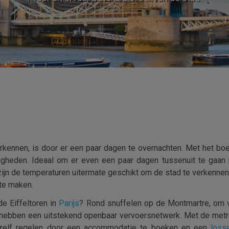
kennen, is door er een paar dagen te overnachten. Met het boe
igheden. Ideaal om er even een paar dagen tussenuit te gaan 
r zijn de temperaturen uitermate geschikt om de stad te verkennen
 te maken.
e Eiffeltoren in
Parijs
? Rond snuffelen op de Montmartre, om v
hebben een uitstekend openbaar vervoersnetwerk. Met de metro 
p zelf regelen door een accommodatie te boeken en een
losse