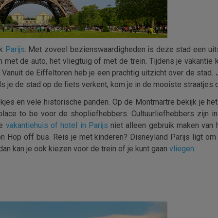
jk
Parijs
. Met zoveel bezienswaardigheden is deze stad een uit
met de auto, het vliegtuig of met de trein. Tijdens je vakantie
. Vanuit de Eiffeltoren heb je een prachtig uitzicht over de stad.
 je de stad op de fiets verkent, kom je in de mooiste straatjes di
tiekjes en vele historische panden. Op de Montmartre bekijk je h
ace to be voor de shopliefhebbers. Cultuurliefhebbers zijn i
je
vakantiehuis of hotel in Parijs
niet alleen gebruik maken van 
on Hop off bus. Reis je met kinderen? Disneyland Parijs ligt om
dan kan je ook kiezen voor de trein of je kunt gaan
vliegen
.