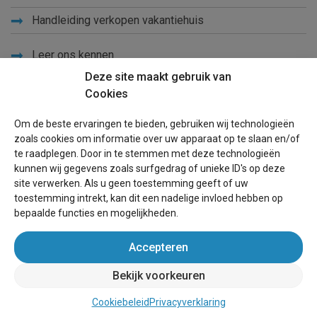
Handleiding verkopen vakantiehuis
Leer ons kennen
Deze site maakt gebruik van
Privacy
Cookies
Links
Om de beste ervaringen te bieden, gebruiken wij technologieën
Sitemap
zoals cookies om informatie over uw apparaat op te slaan en/of
te raadplegen. Door in te stemmen met deze technologieën
Blog
kunnen wij gegevens zoals surfgedrag of unieke ID's op deze
site verwerken. Als u geen toestemming geeft of uw
Voor eigenaren
toestemming intrekt, kan dit een nadelige invloed hebben op
bepaalde functies en mogelijkheden.
Een advertentie plaatsen
Accepteren
Inloggen
Bekijk voorkeuren
Succesvol verhuren vakantiewoning
Cookiebeleid
Privacyverklaring