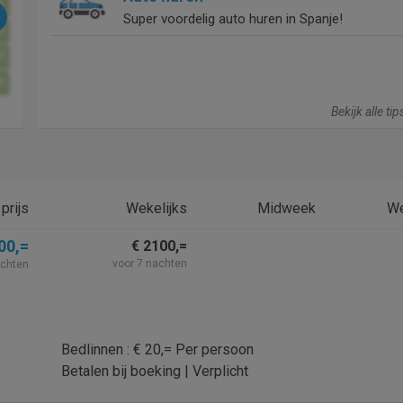
9
Super voordelig auto huren in Spanje!
6
3
0
Bekijk alle ti
prijs
Wekelijks
Midweek
W
00,=
€ 2100,=
voor 7 nachten
achten
Bedlinnen : € 20,= Per persoon
Betalen bij boeking | Verplicht