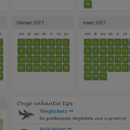
30
februari 2027
maart 2027
o
ma
di
wo
do
vr
za
zo
ma
di
wo
do
vr
za
3
1
2
3
4
5
6
7
1
2
3
4
5
6
0
8
9
10
11
12
13
14
8
9
10
11
12
13
7
15
16
17
18
19
20
21
15
16
17
18
19
20
4
22
23
24
25
26
27
28
22
23
24
25
26
27
1
29
30
31
Onze vakantie tips
Vliegtickets
o
De goedkoopste vliegtickets voor u op een rij!
2
Auto huren