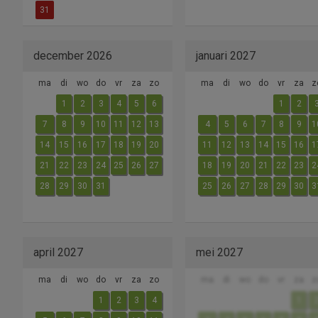
31
december 2026
januari 2027
ma
di
wo
do
vr
za
zo
ma
di
wo
do
vr
za
z
1
2
3
4
5
6
1
2
7
8
9
10
11
12
13
4
5
6
7
8
9
1
14
15
16
17
18
19
20
11
12
13
14
15
16
1
21
22
23
24
25
26
27
18
19
20
21
22
23
2
28
29
30
31
25
26
27
28
29
30
3
april 2027
mei 2027
ma
di
wo
do
vr
za
zo
ma
di
wo
do
vr
za
z
1
2
3
4
1