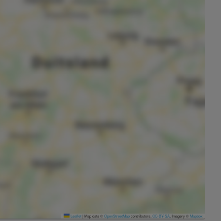
Leaflet
|
Map data ©
OpenStreetMap
contributors,
CC-BY-SA
, Imagery ©
Mapbox