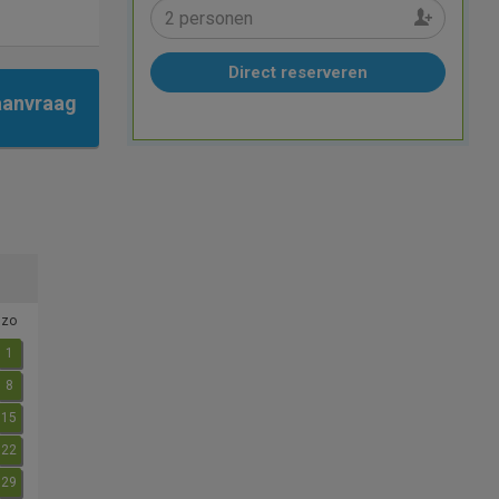
Direct reserveren
aanvraag
zo
1
8
15
22
29