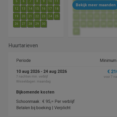
5
6
7
8
9
10
11
3
4
5
6
7
8
Bekijk meer maanden
12
13
14
15
16
17
18
10
11
12
13
14
15
1
19
20
21
22
23
24
25
17
18
19
20
21
22
2
26
27
28
29
30
24
25
26
27
28
29
3
31
Huurtarieven
Periode
Minimum 
€ 21
10 aug 2026 - 24 aug 2026
7 nachten min. verblijf
voor 7 n
Wisseldagen: maandag
Bijkomende kosten
Schoonmaak : € 95,= Per verblijf
Betalen bij boeking | Verplicht