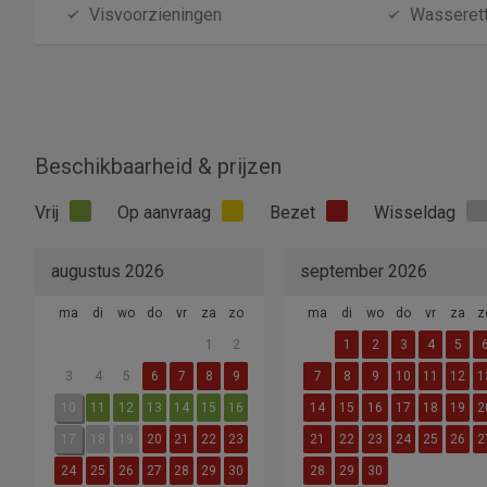
Visvoorzieningen
Wasseret
Beschikbaarheid & prijzen
Vrij
Op aanvraag
Bezet
Wisseldag
augustus 2026
september 2026
ma
di
wo
do
vr
za
zo
ma
di
wo
do
vr
za
z
1
2
1
2
3
4
5
3
4
5
6
7
8
9
7
8
9
10
11
12
1
10
11
12
13
14
15
16
14
15
16
17
18
19
2
17
18
19
20
21
22
23
21
22
23
24
25
26
2
24
25
26
27
28
29
30
28
29
30