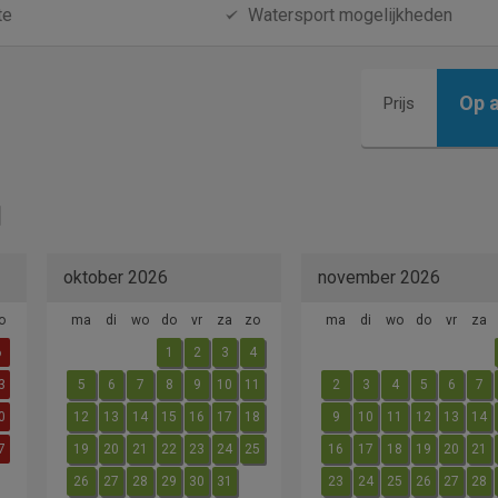
te
Watersport mogelijkheden
Op 
Prijs
oktober 2026
november 2026
o
ma
di
wo
do
vr
za
zo
ma
di
wo
do
vr
za
6
1
2
3
4
3
5
6
7
8
9
10
11
2
3
4
5
6
7
0
12
13
14
15
16
17
18
9
10
11
12
13
14
7
19
20
21
22
23
24
25
16
17
18
19
20
21
26
27
28
29
30
31
23
24
25
26
27
28