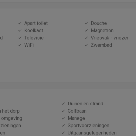
Apart toilet
Douche
Koelkast
Magnetron
id
Televisie
Vriesvak - vriezer
WiFi
Zwembad
Duinen en strand
n het dorp
Golfbaan
e omgeving
Manege
zieningen
Sportvoorzieningen
nen
Uitgaansgelegenheden