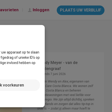
avorieten
Inloggen
PLAATS UW VERBLIJF
r uw apparaat op te slaan
fgedrag of unieke ID's op
Wendy Meyer - van de
lige invloed hebben op
Meulengraaf
Lid sinds 7 juni 2026
Wij zijn Wendy en Alex, eigenaren van
jk voorkeuren
Casa Care Costa Blanca. We wonen zelf
op de Costa Blanca en beheren
vakantiewoningen met veel liefde voor
deze regio. We zijn altijd dichtbij, spreken
Nederlands en zorgen dat alles tip-top in
orde is — zodat jij alleen maar hoeft te