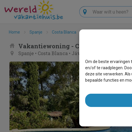
Zoeken
Home
Spanje
Costa Blanca
Jávea
Casita Paraís
Vakantiewoning - Casita Paraíso
Spanje
•
Costa Blanca
•
Jávea
Om de beste ervaringen t
en/of te raadplegen. Doo
deze site verwerken. Als
bepaalde functies en mog