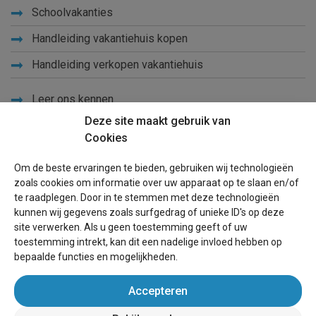
Schoolvakanties
Handleiding vakantiehuis kopen
Handleiding verkopen vakantiehuis
Leer ons kennen
Deze site maakt gebruik van
Privacy
Cookies
Links
Om de beste ervaringen te bieden, gebruiken wij technologieën
Sitemap
zoals cookies om informatie over uw apparaat op te slaan en/of
te raadplegen. Door in te stemmen met deze technologieën
Blog
kunnen wij gegevens zoals surfgedrag of unieke ID's op deze
site verwerken. Als u geen toestemming geeft of uw
Voor eigenaren
toestemming intrekt, kan dit een nadelige invloed hebben op
bepaalde functies en mogelijkheden.
Een advertentie plaatsen
Accepteren
Inloggen