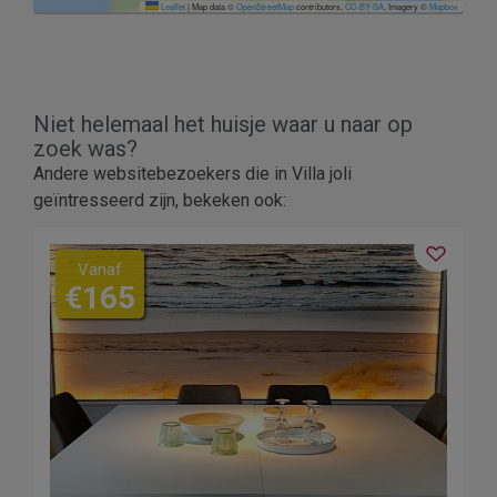
Leaflet
|
Map data ©
OpenStreetMap
contributors,
CC-BY-SA
, Imagery ©
Mapbox
Niet helemaal het huisje waar u naar op
zoek was?
Andere websitebezoekers die in Villa joli
geïntresseerd zijn, bekeken ook:
Vanaf
€165