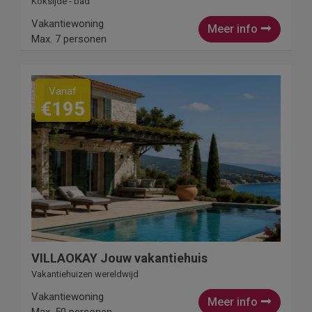
Koksijde - bad
Vakantiewoning
Meer info
Max. 7 personen
Vanaf
€195
VILLAOKAY Jouw vakantiehuis
Vakantiehuizen wereldwijd
Vakantiewoning
Meer info