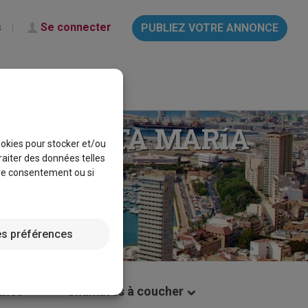
s
Se connecter
PUBLIEZ VOTRE ANNONCE
français
Aide & Info
 DE SANTA MARíA
cookies pour stocker et/ou
raiter des données telles
tre consentement ou si
es préférences
nnes
Chambres à coucher