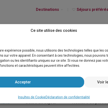
Destinations
Séjours préféré
Ce site utilise des cookies
ES À VENDRE PUERTO
eure expérience possible, nous utilisons des technologies telles que les 
s sur votre appareil. En consentant à ces technologies, nous pouvons t
gation ou les identifiants uniques sur ce site. Si vous ne donnez pas vo
s fonctions et caractéristiques peuvent être affectées.
Accepter
Voir l
Insultes de Cookie
Déclaration de confidentialité
María
×
Genre de séjour
Nombre de perso