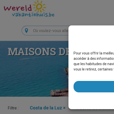
Chercher
MAISONS DE VACANC
Pour vous offrir la meill
accéder à des information
que les habitudes de navi
vous le retirez, certaine
Costa de la Luz
×
Puerto de Santa 
Filtre :