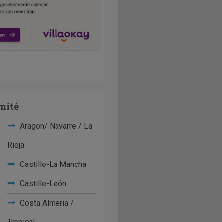
mité
Aragon/ Navarre / La
Rioja
Castille-La Mancha
Castille-León
Costa Almeria /
Tropical