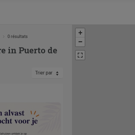
+
0 résultats
−
e in Puerto de
Trier par