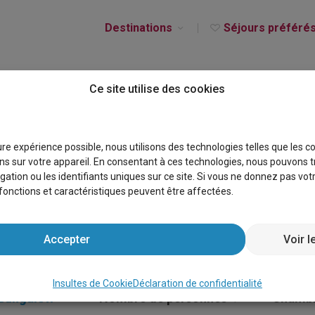
Destinations
Séjours préféré
Ce site utilise des cookies
CES À VENDRE MAZAG
eure expérience possible, nous utilisons des technologies telles que les 
s sur votre appareil. En consentant à ces technologies, nous pouvons t
gation ou les identifiants uniques sur ce site. Si vous ne donnez pas vo
s fonctions et caractéristiques peuvent être affectées.
Accepter
Voir l
Insultes de Cookie
Déclaration de confidentialité
Bungalow
×
Nombre de personnes
Chambr