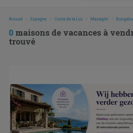
Accueil
Espagne
Costa de la Luz
Mazagón
Bungalo
0
maisons de vacances à vend
trouvé