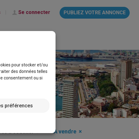
s
Se connecter
PUBLIEZ VOTRE ANNONCE
français
Aide & Info
óN
cookies pour stocker et/ou
raiter des données telles
tre consentement ou si
es préférences
es à coucher
A vendre
×