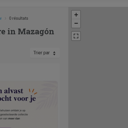
+
w
0 résultats
−
re in Mazagón
Trier par