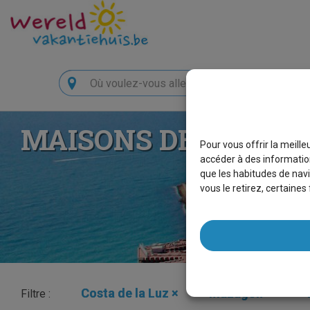
Chercher
MAISONS DE VACAN
Pour vous offrir la meill
accéder à des information
que les habitudes de navi
vous le retirez, certaine
Costa de la Luz
×
Mazagón
×
Filtre :