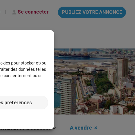
s
Se connecter
PUBLIEZ VOTRE ANNONCE
français
Aide & Info
CINADO
cookies pour stocker et/ou
raiter des données telles
tre consentement ou si
es préférences
Chambres à coucher
A vendre
×