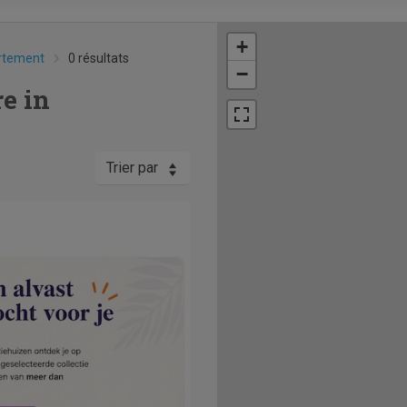
+
rtement
0 résultats
−
e in
Trier par