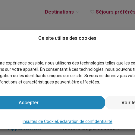
Destinations
Séjours préféré
Ce site utilise des cookies
CES À VENDRE MALCO
eure expérience possible, nous utilisons des technologies telles que les 
s sur votre appareil. En consentant à ces technologies, nous pouvons t
gation ou les identifiants uniques sur ce site. Si vous ne donnez pas vo
s fonctions et caractéristiques peuvent être affectées.
Accepter
Voir l
Insultes de Cookie
Déclaration de confidentialité
Appartement
×
Nombre de personnes