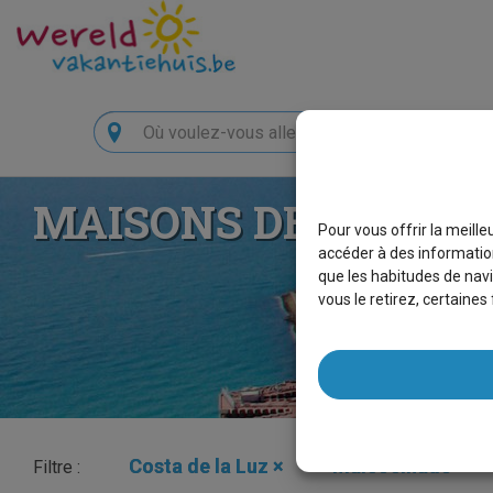
Chercher
MAISONS DE VACAN
Pour vous offrir la meill
accéder à des information
que les habitudes de navi
vous le retirez, certaine
Costa de la Luz
×
Malcocinado
×
Filtre :